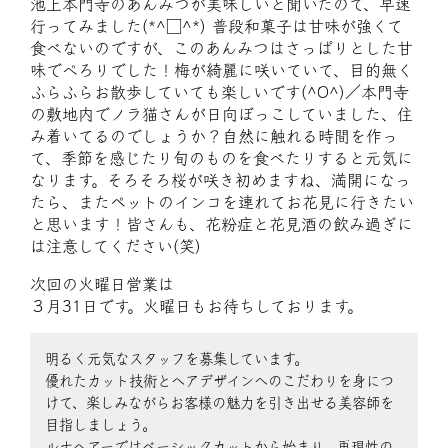
池上本門寺のあんみつが美味しいと聞いたので、早速
行ってみました(*^□^*) 普段和菓子は甘味が強くて
食べないのですが、このあんみつはさっぱりとした甘
味でぺろりでした！梅が綺麗に咲いていて、目的無く
ふらふらお散歩していても楽しいです(^O^)／本門寺
の敷地内でノラ猫さんが日向ぼっこしていました、住
み着いてるのでしょうか？自然に触れる時間を作っ
て、季節を感じたり旬のものを食べたりすると元気に
なります。そろそろ桜が咲き初めますね、満開になっ
たら、またペットのインコを連れてお花見に行きたい
と思います！皆さんも、花粉症と花見酒の飲み過ぎに
は注意してください(笑)
次回の火曜日営業は
３月31日です。火曜日もお待ちしております。
明るく元気なスタッフを募集しています。
優れたカット技術とヘアデザインへのこだわりを身につ
けて、楽しみながらお客様の魅力を引き出せる美容師を
目指しましょう。
ルナヘアーではベーシックカットから始まり、再現性の