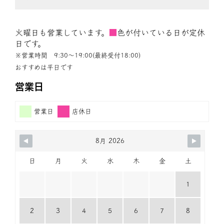
火曜日も営業しています。
■
色が付いている日が定休
日です。
※営業時間 9:30〜19:00(最終受付18:00)
おすすめは平日です
営業日
営業日
店休日
8月 2026
日
月
火
水
木
金
土
1
2
3
4
5
6
7
8