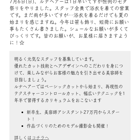
7月6日(日)、ルナヘアーは1日早いですが恒例の七夕
祭りをやりました。スタッフ全員で浴衣を着ての営業
です。まだ雨が多いですが…浴衣を着るだけでも夏の
始まりを感じますね。今年は笹も飾り、短冊にお願い
事もたくさん書きました。シュールなお願いが多くて
びっくりです。皆のお願いが、お星様に届きますよう
に！☆
明るく元気なスタッフを募集しています。
優れたカット技術とヘアデザインへのこだわりを身につ
けて、楽しみながらお客様の魅力を引き出せる美容師を
目指しましょう。
ルナヘアーではベーシックカットから始まり、再現性の
テクスチャーコントロールカット、幅広いテクニックを1
年半で習得するカリキュラムをおこないます
新卒生、美容師アシスタント27万円からスター
ト！
作品づくりのためのモデル撮影会も開催！
詳しくは
コチラへ