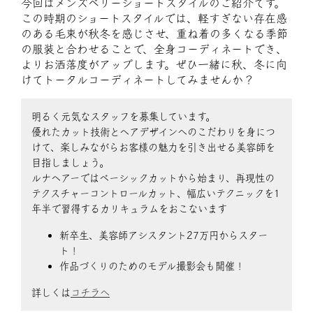
今回はメンズベリーショートスタイルのご紹介です。
この時期のショートスタイルでは、軽すぎない存在感
のある毛束が秋冬を感じさせ、重ね着の多くなる季節
の服装と合わせることで、全身コーディネートでき、
よりお洒落度がアップします。ぜひ一緒に秋、冬に向
けてトータルコーディネートしてみませんか？
明るく元気なスタッフを募集しています。
優れたカット技術とヘアデザインへのこだわりを身につ
けて、楽しみながらお客様の魅力を引き出せる美容師を
目指しましょう。
ルナヘアーではベーシックカットから始まり、再現性の
テクスチャーコントロールカット、幅広いテクニックを1
年半で習得するカリキュラムをおこないます
新卒生、美容師アシスタント27万円からスター
ト！
作品づくりのためのモデル撮影会も開催！
詳しくは
コチラへ