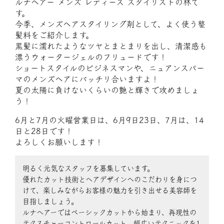
ルナヘアー メンズ レディース スタイリストの林で
す。
今季、メンズヘアスタイリング剤として、よく使う整
髪料をご紹介します。
黒髪に濡れたようなツヤとまとまりを出し、清潔感も
漂うウォータージェルのフリュードです！
ショートスタイルのビジネスマンや、ニュアンスパー
マのメンズヘアにバッチリ合いますよ！
夏の太陽に負けないくらいの艶と輝きで攻めましょ
う！
6月と7月の火曜営業日は、6月9日23日、7月は、14
日と28日です！
よろしくお願いします！
明るく元気なスタッフを募集しています。
優れたカット技術とヘアデザインへのこだわりを身につ
けて、楽しみながらお客様の魅力を引き出せる美容師を
目指しましょう。
ルナヘアーではベーシックカットから始まり、再現性の
テクスチャーコントロールカット、幅広いテクニックを1