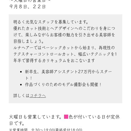
～火曜日の営業日～
９月８日、２２日
明るく元気なスタッフを募集しています。
優れたカット技術とヘアデザインへのこだわりを身につ
けて、楽しみながらお客様の魅力を引き出せる美容師を
目指しましょう。
ルナヘアーではベーシックカットから始まり、再現性の
テクスチャーコントロールカット、幅広いテクニックを1
年半で習得するカリキュラムをおこないます
新卒生、美容師アシスタント27万円からスター
ト！
作品づくりのためのモデル撮影会も開催！
詳しくは
コチラへ
火曜日も営業しています。
■
色が付いている日が定休
日です。
※営業時間 9:30〜19:00(最終受付18:00)