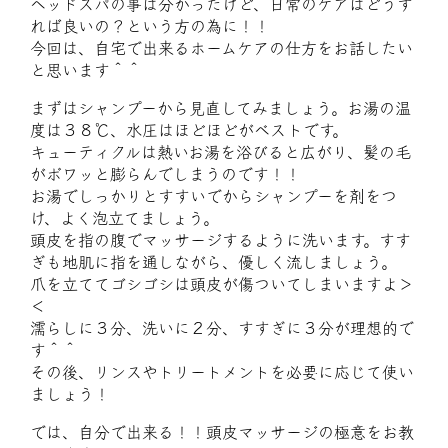
ヘッドスパの事は分かったけど、日常のケアはどうす
れば良いの？という方の為に！！
今回は、自宅で出来るホームケアの仕方をお話したい
と思います＾＾
まずはシャンプーから見直してみましょう。お湯の温
度は３８℃、水圧はほどほどがベストです。
キューティクルは熱いお湯を浴びると広がり、髪の毛
がボワッと膨らんでしまうのです！！
お湯でしっかりとすすいでからシャンプーを剤をつ
け、よく泡立てましょう。
頭皮を指の腹でマッサージするように洗います。すす
ぎも地肌に指を通しながら、優しく流しましょう。
爪を立ててゴシゴシは頭皮が傷ついてしまいますよ＞
＜
濡らしに３分、洗いに２分、すすぎに３分が理想的で
す＾＾
その後、リンスやトリートメントを必要に応じて使い
ましょう！
では、自分で出来る！！頭皮マッサージの極意をお教