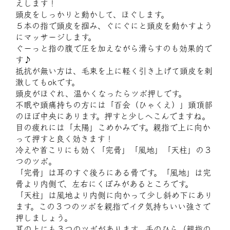
えします！
頭皮をしっかりと動かして、ほぐします。
５本の指で頭皮を掴み、ぐにぐにと頭皮を動かすよう
にマッサージします。
ぐーっと指の腹で圧を加えながら滑らすのも効果的で
す♪
抵抗が無い方は、毛束を上に軽く引き上げて頭皮を刺
激してもokです。
頭皮がほぐれ、温かくなったらツボ押しです。
不眠や頭痛持ちの方には「百会（ひゃくえ）」頭頂部
のほぼ中央にあります。押すと少しへこんでますね。
目の疲れには「太陽」こめかみです。親指で上に向か
って押すと良く効きます！
冷えや首こりにも効く「完骨」「風地」「天柱」の３
つのツボ。
「完骨」は耳のすぐ後ろにある骨です。「風地」は完
骨より内側で、左右にくぼみがあるところです。
「天柱」は風地より内側に向かって少し斜め下にあり
ます。この３つのツボを親指でイタ気持ちいい強さで
押しましょう。
耳の上にも３つのツボがあります。手のひら（親指の