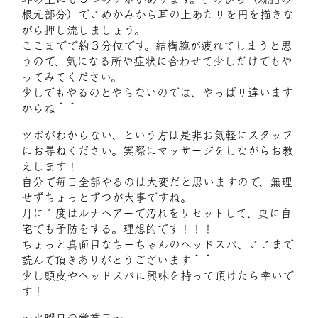
根元部分）でこめかみから耳の上あたりを円を描きな
がら押し流しましょう。
ここまでで約３分位です。結構腕が疲れてしまうと思
うので、気になる所や症状に合わせて少しだけでもや
ってみてください。
少しでもやるのとやらないのでは、やっぱり違います
からね＾＾
ツボがわからない、という方は是非お気軽にスタッフ
にお尋ねください。実際にマッサージをしながらお教
えします！
自分で毎日全部やるのは大変だと思いますので、無理
せずちょっとずつが大事ですね。
月に１度はルナヘアーで汚れをリセットして、更に自
宅でも予防をする。理想的です！！！
ちょっと真面目なちーちゃんのヘッドスパ、ここまで
読んで頂きありがとうございます＾＾
少し頭皮やヘッドスパに興味を持って頂けたら幸いで
す！