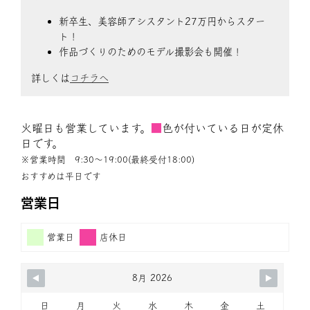
新卒生、美容師アシスタント27万円からスター
ト！
作品づくりのためのモデル撮影会も開催！
詳しくは
コチラへ
火曜日も営業しています。
■
色が付いている日が定休
日です。
※営業時間 9:30〜19:00(最終受付18:00)
おすすめは平日です
営業日
営業日
店休日
8月 2026
日
月
火
水
木
金
土