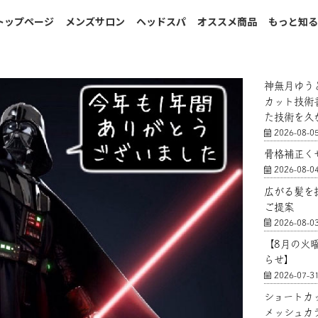
トップページ
メンズサロン
ヘッドスパ
オススメ商品
もっと知
神無月ゆう
カット技術
た技術を久
2026-08-0
骨格補正く
2026-08-0
広がる髪を
ご提案
2026-08-0
【8月の火
らせ】
2026-07-3
ショートカ
メッシュカ