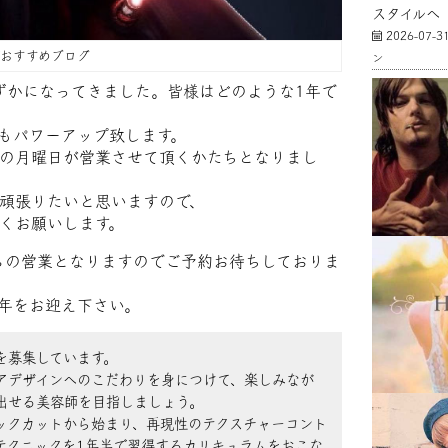
スタイルへ
2026-07-3
FFおすすめブログ
ン
わずかになってきました。皆様はどのような1年で
16年もパワーアップ致します。
の月曜日が営業させて頂くかたちとなりまし
頑張りたいと思いますので、
くお願いします。
からの営業となりますのでご予約お待ちしておりま
年をお迎え下さい。
を募集しています。
アデザインへのこだわりを身につけて、楽しみなが
出せる美容師を目指しましょう。
ックカットから始まり、再現性のテクスチャーコント
テクニックを1年半で習得するカリキュラムをおこな