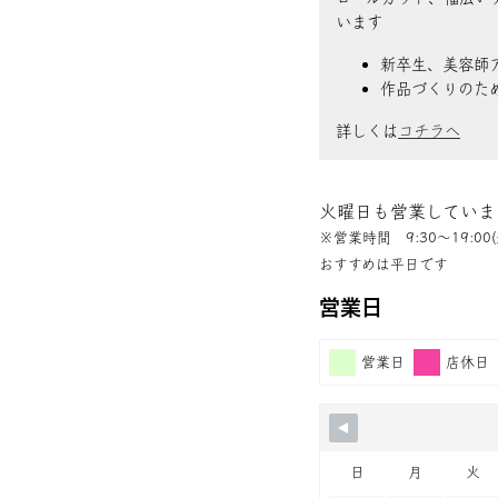
います
新卒生、美容師
作品づくりのた
詳しくは
コチラへ
火曜日も営業していま
※営業時間 9:30〜19:00(
おすすめは平日です
営業日
営業日
店休日
日
月
火