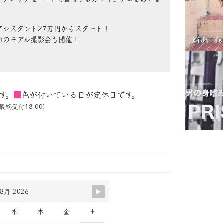
アシスタント27万円からスタート！
めのモデル撮影会も開催！
す。
■
色が付いている日が定休日です。
最終受付18:00)
8月 2026
水
木
金
土