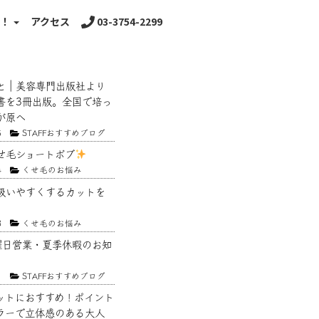
る！
アクセス
03-3754-2299
と｜美容専門出版社より
書を3冊出版。全国で培っ
が原へ
5
STAFFおすすめブログ
せ毛ショートボブ
4
くせ毛のお悩み
扱いやすくするカットを
3
くせ毛のお悩み
曜日営業・夏季休暇のお知
1
STAFFおすすめブログ
ットにおすすめ！ポイント
ラーで立体感のある大人