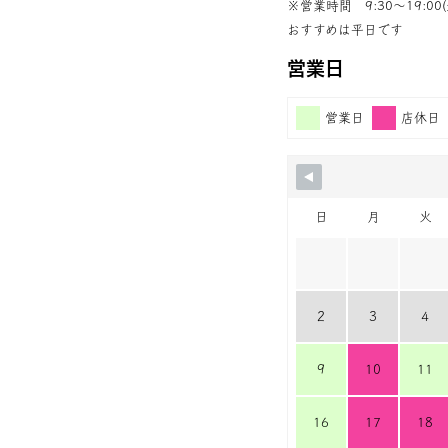
※営業時間 9:30〜19:00(
おすすめは平日です
営業日
営業日
店休日
日
月
火
2
3
4
9
10
11
16
17
18