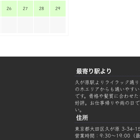
26
27
28
29
最寄り駅より
久が原駅よりライラック通り
の木エリアからも通いやすい美容
です。骨格や髪質に合わせた
好評。お仕事帰りや雨の日で
い。
住所
東京都大田区久が原 3-34-1
営業時間：9:30～19:00（最