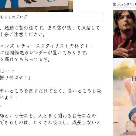
2026-07-3
FFおすすめブログ
、通勤ご苦労様です。まだ雪が残って凍結して
十分ご注意ください。
メンズ レディーススタイリストの林です！
に松岡修造カレンダーが置いてあります。
を届けてもらってます。
は……
振り伸ばせ！」
悪いところを直すだけでなく、良いところも吸
せよう！
。
師という仕事も、人と多く関わるお仕事なの
できるものは、たくさん吸収し、成長しないと