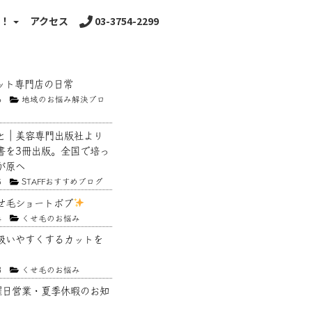
る！
アクセス
03-3754-2299
ット専門店の日常
6
地域のお悩み解決ブロ
と｜美容専門出版社より
書を3冊出版。全国で培っ
が原へ
5
STAFFおすすめブログ
せ毛ショートボブ
4
くせ毛のお悩み
扱いやすくするカットを
3
くせ毛のお悩み
曜日営業・夏季休暇のお知