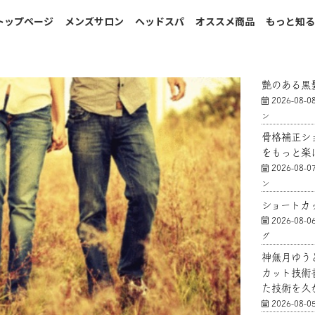
トップページ
メンズサロン
ヘッドスパ
オススメ商品
もっと知
艶のある黒
2026-08-0
ン
骨格補正シ
をもっと楽
2026-08-0
ン
ショートカ
2026-08-0
グ
神無月ゆう
カット技術
た技術を久
2026-08-0