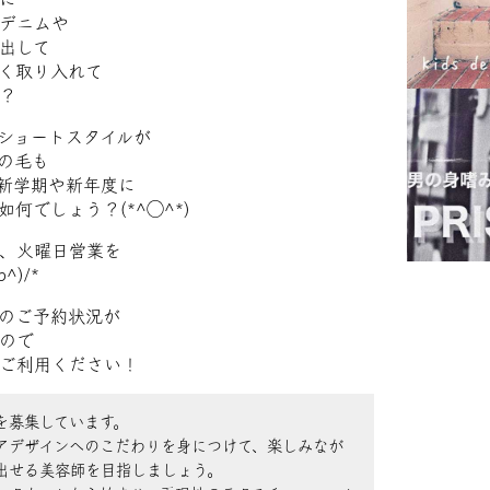
デニムや
出して
く取り入れて
？
ショートスタイルが
の毛も
新学期や新年度に
何でしょう？(*^◯^*)
、火曜日営業を
^)/*
のご予約状況が
ので
ご利用ください！
を募集しています。
アデザインへのこだわりを身につけて、楽しみなが
出せる美容師を目指しましょう。