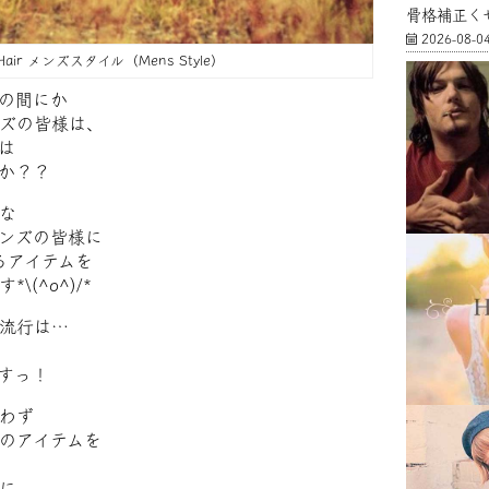
骨格補正く
2026-08-0
 Hair メンズスタイル（Mens Style）
の間にか
ズの皆様は、
は
か？？
な
ンズの皆様に
るアイテムを
(^o^)/*
流行は…
すっ！
わず
のアイテムを
に