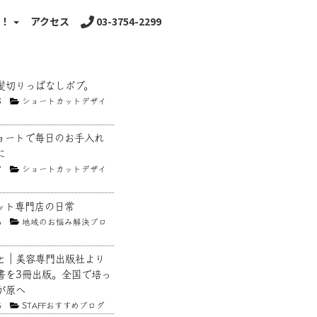
る！
アクセス
03-3754-2299
髪切りっぱなしボブ。
8
ショートカットデザイ
ョートで毎日のお手入れ
に
7
ショートカットデザイ
ット専門店の日常
6
地域のお悩み解決ブロ
と｜美容専門出版社より
書を3冊出版。全国で培っ
が原へ
5
STAFFおすすめブログ