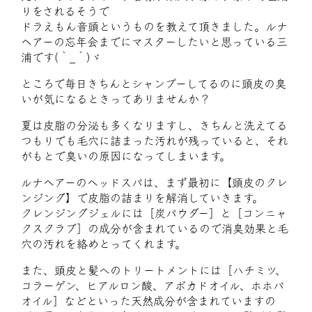
りをされるそうで
ドラえもん音頭というものを教えて頂きました。ルナ
ヘアーの忘年会までにマスターしたいと思っている三
浦です(｀_´)ゞ
ところで毎日きちんとシャンプーしてるのに頭皮の臭
いが気になるときってありませんか？
夏は皮脂の分泌も多くなりますし、きちんと洗えてる
つもりでも毛穴に詰まった汚れが残っていると、それ
がもとで臭いの原因になってしまいます。
ルナヘアーのヘッドスパは、まず最初に【頭皮のクレ
ンジング】で皮脂の詰まりを解消していきます。
クレンジングジェルには［炭パウダー］と［コンニャ
クスクラブ］の成分が含まれているので消臭効果と毛
穴の汚れを絡めとってくれます。
また、頭皮と髪へのトリートメントには［ハチミツ、
コラーゲン、ヒアルロン酸、アボカドオイル、ホホバ
オイル］などといった天然成分が含まれていますの