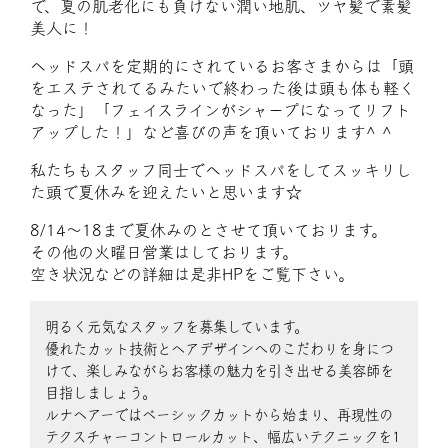
で、夏の肌老化にも負けない潤い地肌、ツヤ髪で素髪
美人に！
ヘッドスパを定期的にされているお客さまからは「頭
をエステされてるみたいで終わった後は頭も体も軽く
なった」「フェイスラインがシャープになってリフト
アップした！」など喜びの声を頂いております^ ^
私たちもスタッフ同士でヘッドスパをしてスッキリし
た頭で夏休みを迎えたいと思います☆
8/14～18まで夏休みのとさせて頂いております。
その他の火曜日営業はしております。
空き状況などの詳細は是非HPをご覧下さい。
明るく元気なスタッフを募集しています。
優れたカット技術とヘアデザインへのこだわりを身につ
けて、楽しみながらお客様の魅力を引き出せる美容師を
目指しましょう。
ルナヘアーではベーシックカットから始まり、再現性の
テクスチャーコントロールカット、幅広いテクニックを1