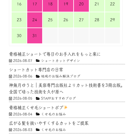
16
17
18
19
20
21
22
23
24
25
26
27
28
29
30
31
骨格補正ショートで毎日のお手入れをもっと楽に
2026-08-07
ショートカットデザイン
ショートカット専門店の日常
2026-08-06
地域のお悩み解決ブログ
神無月ゆうと｜美容専門出版社よりカット技術書を3冊出版。
全国で培った技術を久が原へ
2026-08-05
STAFFおすすめブログ
骨格補正くせ毛ショートボブ
2026-08-04
くせ毛のお悩み
広がる髪を扱いやすくするカットをご提案
2026-08-03
くせ毛のお悩み