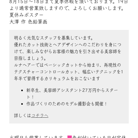
8月15日〜18日まで夏季休暇を頂いております。19日
より通常営業致しますので、よろしくお願いします。
夏休みポスター
大澤 作 色鉛筆画
明るく元気なスタッフを募集しています。
優れたカット技術とヘアデザインへのこだわりを身につ
けて、楽しみながらお客様の魅力を引き出せる美容師を
目指しましょう。
ルナヘアーではベーシックカットから始まり、再現性の
テクスチャーコントロールカット、幅広いテクニックを1
年半で習得するカリキュラムをおこないます
新卒生、美容師アシスタント27万円からスター
ト！
作品づくりのためのモデル撮影会も開催！
詳しくは
コチラへ
火曜日も営業しています。
■
色が付いている日が定休