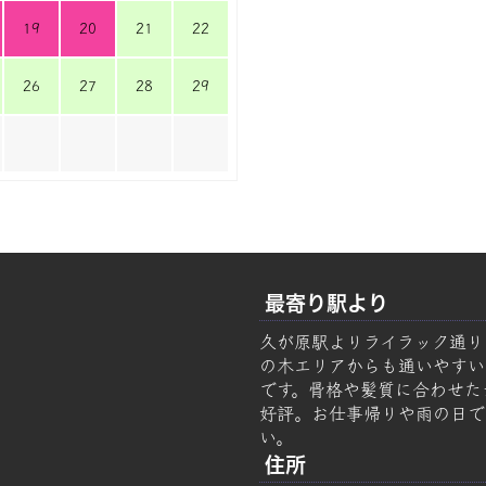
19
20
21
22
26
27
28
29
最寄り駅より
久が原駅よりライラック通り
の木エリアからも通いやすい美容
です。骨格や髪質に合わせた
好評。お仕事帰りや雨の日で
い。
住所