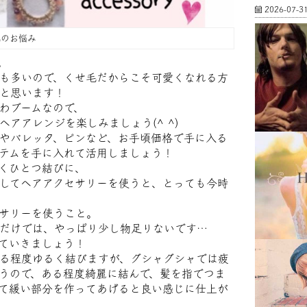
2026-07-3
のお悩み
。
も多いので、くせ毛だからこそ可愛くなれる方
と思います！
わブームなので、
アアレンジを楽しみましょう(^ ^)
やバレッタ、ピンなど、お手頃価格で手に入る
テムを手に入れて活用しましょう！
くひとつ結びに、
してヘアアクセサリーを使うと、とっても今時
サリーを使うこと。
だけでは、やっぱり少し物足りないです…
ていきましょう！
る程度ゆるく結びますが、グシャグシャでは疲
うので、ある程度綺麗に結んで、髪を指でつま
て緩い部分を作ってあげると良い感じに仕上が