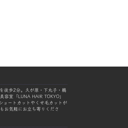
を徒歩2分。久が原・下丸子・鵜
室「LUNA HAIR TOKYO」
ショートカットやくせ毛カットが
もお気軽にお立ち寄りくださ