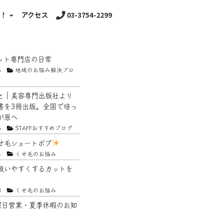
る！
アクセス
03-3754-2299
ット専門店の日常
6
地域のお悩み解決ブロ
と｜美容専門出版社より
書を3冊出版。全国で培っ
が原へ
5
STAFFおすすめブログ
せ毛ショートボブ
4
くせ毛のお悩み
扱いやすくするカットを
3
くせ毛のお悩み
曜日営業・夏季休暇のお知