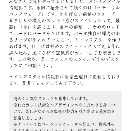
みなさん今週もやってまいりました、メンズスタイル
情報部です。今回ご紹介させて頂くのは「ナチュラル
バックウェーブ」です。さりげない前髪のウエーブ、
耳まわりや襟足のスッキリ感がスタイリッシュで、最
高に「今」を感じます。長めの前髪に、太めのロッド
でハードにパーマをかけます。パーマ独自の弾力のあ
るリッジが手入れのいらない、ストレスフリーを作り
あげます。仕上げは軽めのライトワックスで無造作に
揉み込み、風になびく空気感がカッコよさを演出しま
す。この秋冬、是非オススメのスタイルですのでスタ
ッフにご相談下さい。
＊メンズスタイル情報部は毎週金曜日に更新しており
ます、是非チェックしてみて下さい。
明るく元気なスタッフを募集しています。
優れたカット技術とヘアデザインへのこだわりを身につ
けて、楽しみながらお客様の魅力を引き出せる美容師を
目指しましょう。
ルナヘアーではベーシックカットから始まり、再現性の
テクスチャーコントロールカット、幅広いテクニックを1