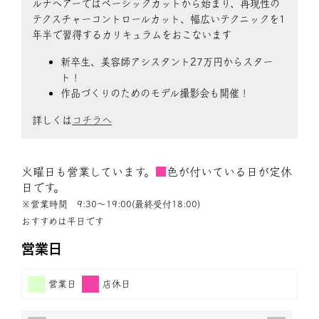
ルナヘアーではベーシックカットから始まり、再現性の
テクスチャーコントロールカット、幅広いテクニックを1
年半で習得するカリキュラムをおこないます
新卒生、美容師アシスタント27万円からスター
ト！
作品づくりのためのモデル撮影会も開催！
詳しくは
コチラへ
火曜日も営業しています。
■
色が付いている日が定休
日です。
※営業時間 9:30〜19:00(最終受付18:00)
おすすめは平日です
営業日
営業日
店休日