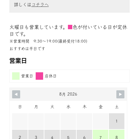
詳しくは
コチラへ
火曜日も営業しています。
■
色が付いている日が定休
日です。
※営業時間 9:30〜19:00(最終受付18:00)
おすすめは平日です
営業日
営業日
店休日
8月 2026
日
月
火
水
木
金
土
1
2
3
4
5
6
7
8