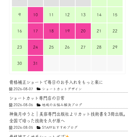
9
10
11
12
13
14
15
16
17
18
19
20
21
22
23
24
25
26
27
28
29
30
31
骨格補正ショートで毎日のお手入れをもっと楽に
2026-08-07
ショートカットデザイン
ショートカット専門店の日常
2026-08-06
地域のお悩み解決ブログ
神無月ゆうと｜美容専門出版社よりカット技術書を3冊出版。
全国で培った技術を久が原へ
2026-08-05
STAFFおすすめブログ
骨格補正くせ毛ショートボブ