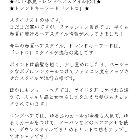
★2017春夏トレンドヘアスタイル紹介★
★トレンドキーワード「レトロ」★
スタイリストの林です。
まだまだ寒いですが、ファッション業界では、早くも
春夏に流行るヘアスタイル情報が入ってきました！
今年の春夏ヘアスタイル、トレンドキーワードは、
「レトロ」スタイルが流行の兆しです！
ポイントは前髪を短く、少し重めにしたり、ベーシッ
クなボブにワンカールつけてフェミニン度をアップさ
せたスタイルが流行る様です。
ほかにもショートヘアでは、サイドを耳にかけれる短
さで、スッキリ感と女性らしさを加えた髪型もチェッ
クされています！
ロングヘアでは、ゆるふわカールが今後も人気で、ゆ
るくカールをつけて、ターバンなどのヘアアクセを使
い、ダウンスタイルでまとめるとレトロ感もアップし
てオシャレです！