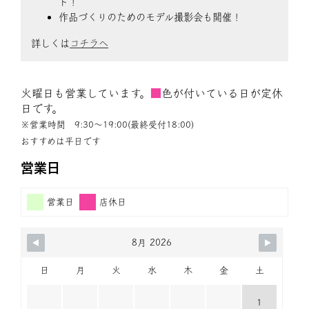
ト！
作品づくりのためのモデル撮影会も開催！
詳しくは
コチラへ
火曜日も営業しています。
■
色が付いている日が定休
日です。
※営業時間 9:30〜19:00(最終受付18:00)
おすすめは平日です
営業日
営業日
店休日
8月 2026
日
月
火
水
木
金
土
1