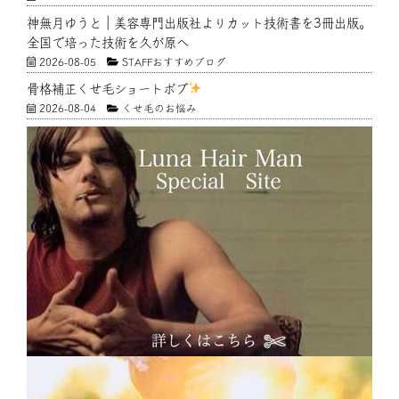
神無月ゆうと｜美容専門出版社よりカット技術書を3冊出版。
全国で培った技術を久が原へ
2026-08-05
STAFFおすすめブログ
骨格補正くせ毛ショートボブ
2026-08-04
くせ毛のお悩み