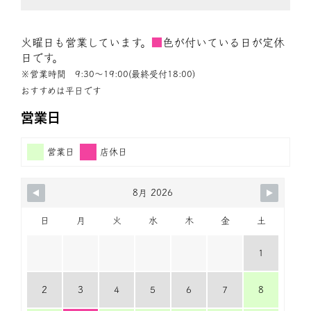
火曜日も営業しています。
■
色が付いている日が定休
日です。
※営業時間 9:30〜19:00(最終受付18:00)
おすすめは平日です
営業日
営業日
店休日
8月 2026
日
月
火
水
木
金
土
1
2
3
4
5
6
7
8