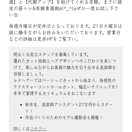
進】と【代謝アップ】を助けてくれる炭酸。まさに頭
皮の筋トレ&有酸素運動p(^_^)qぜひ一度お試し下さ
い☆
毎週月曜日が定休日となっております。21日火曜日は
誠に勝手ながらお休みをいただいております。営業日
などの詳細は是非HPをご覧下い。
明るく元気なスタッフを募集しています。
優れたカット技術とヘアデザインへのこだわりを身につ
けて、楽しみながらお客様の魅力を引き出せる美容師を
目指しましょう。
ルナヘアーではベーシックカットから始まり、再現性の
テクスチャーコントロールカット、幅広いテクニックを1
年半で習得するカリキュラムをおこないます
新卒生、美容師アシスタント27万円からスター
ト！
作品づくりのためのモデル撮影会も開催！
詳しくは
コチラへ