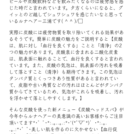
ビールや炭酸飲料などを飲みたくなるのは疲労感を感
じた時だと言われています。夕方くらいになると、グ
イッとのど越しでシュワシュワを感じたいなと思って
いるルナヘアー三浦です( ^ ^ )/□
実際に炭酸には疲労物質を取り除いてくれる効果があ
るそうです。簡単に炭酸の魅力をご説明すると【炭酸
は、肌に対し「血行を良くする」ことと「清浄」の2
つの魅力があります。炭酸泉に含まれる二酸化炭素
は、肌表面に触れることで、血行を良くすると言われ
ています。また、炭酸の気泡は、肌表面の汚れを吸着
して落とすこと（清浄）も期待できます。この気泡は
タンパク質とくっつきあう性質があると言われてい
て、皮脂や古い角質などの汚れはほとんどがタンパク
質からできているため、気泡がこれらを吸着し、汚れ
を浮かせて落としやすくします。】
そんな炭酸を使った新メニュー《炭酸ヘッドスパ》が
今年からルナヘアーの美意識の高いお客様からご注目
頂いてます*･゜ﾟ･*:.｡..｡.:*･'(*ﾟ▽ﾟ*)’･*:.｡.
.｡.:*･゜ﾟ･美しい肌を作るのに欠かせない【血行促