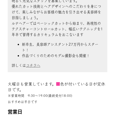
明るく元気なスタッフを募集しています。
優れたカット技術とヘアデザインへのこだわりを身につ
けて、楽しみながらお客様の魅力を引き出せる美容師を
目指しましょう。
ルナヘアーではベーシックカットから始まり、再現性の
テクスチャーコントロールカット、幅広いテクニックを1
年半で習得するカリキュラムをおこないます
新卒生、美容師アシスタント27万円からスター
ト！
作品づくりのためのモデル撮影会も開催！
詳しくは
コチラへ
火曜日も営業しています。
■
色が付いている日が定休
日です。
※営業時間 9:30〜19:00(最終受付18:00)
おすすめは平日です
営業日