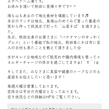
ルナヘアー三浦です。
お休みを頂いて秋田に里帰り中です^ ^
海も山もあるので地元食材を堪能しています♬
本日のランチは地元、鳥海山のめぐみで育った蕎麦の
実から作って伏流水で打った‘山菜そば’を頂きまし
た。
先日、秋田出身のお客さまに「バナナマンのせっかく
グルメ」という番組で私の地元、秋田県にかほ市に芸
人の日村も来たことを教えて頂きました☆
水がキレイな地域なので肌荒れや腸内環境も整ってエ
ネルギーチャージの休日を過ごしてますψ(｀∇´)ψ
そしてまた、みなさまに美容や健康のトークなどの土
産話をお伝えしたいと思います！
毎週火曜日営業しております。
定休日は平日の月曜日となっております。
空き状況などの詳細はHPをご覧ください。