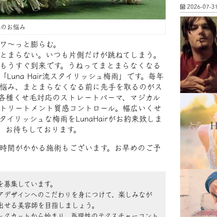
2026-07-3
のお悩み
ワ〜っと膨らむ。
とまらない。いつも片側だけが跳ねてしまう。
もうすぐ到来です。うねってまとまらなくなる
Luna Hair流スタイリッシュ梅雨」です。毎年
悩み、まとまらなくなる前に先手を取るのがス
各種くせ毛対応のストレートパーマ、マジカル
トリートメント質感コントロール。幅広いくせ
イリッシュな梅雨をLunaHairがお約束致しま
、お待ちしております。
時間がかかる施術もございます。お早めのご予
を募集しています。
アデザインへのこだわりを身につけて、楽しみなが
出せる美容師を目指しましょう。
ックカットから始まり、再現性のテクスチャーコント