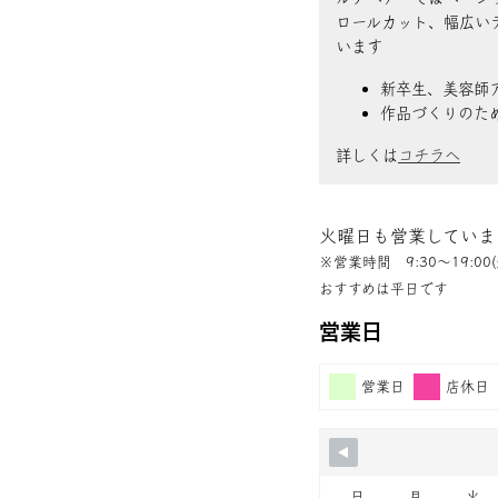
ロールカット、幅広い
います
新卒生、美容師
作品づくりのた
詳しくは
コチラへ
火曜日も営業していま
※営業時間 9:30〜19:00(
おすすめは平日です
営業日
営業日
店休日
日
月
火