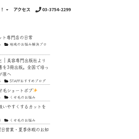
る！
アクセス
03-3754-2299
ット専門店の日常
6
地域のお悩み解決ブロ
と｜美容専門出版社より
書を3冊出版。全国で培っ
が原へ
5
STAFFおすすめブログ
せ毛ショートボブ
4
くせ毛のお悩み
扱いやすくするカットを
3
くせ毛のお悩み
曜日営業・夏季休暇のお知