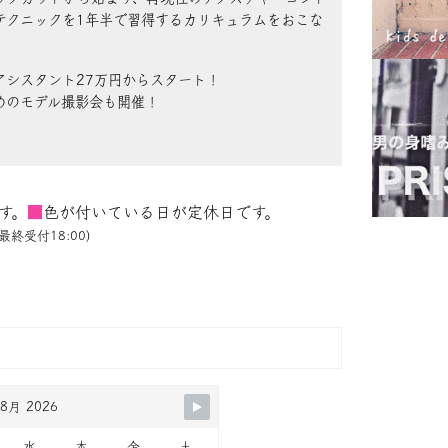
テクニックを1年半で習得するカリキュラムをおこな
アシスタント27万円からスタート！
めのモデル撮影会も開催！
す。
■
色が付いている日が定休日です。
最終受付18:00)
8月 2026
水
木
金
土