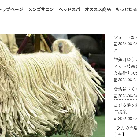
トップページ
メンズサロン
ヘッドスパ
オススメ商品
もっと知
ショートカ
2026-08-0
グ
神無月ゆう
カット技術
た技術を久
2026-08-0
骨格補正く
2026-08-0
広がる髪を
ご提案
2026-08-0
【8月の火
らせ】