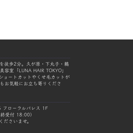
を徒歩2分。久が原・下丸子・鵜
室「LUNA HAIR TOKYO」
ショートカットやくせ毛カットが
もお気軽にお立ち寄りくださ
5 フローラルパレス 1F
終受付 18:00）
くださいませ。