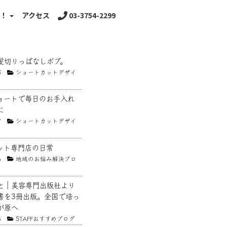
る！
アクセス
03-3754-2299
髪切りっぱなしボブ。
8
ショートカットデザイ
ョートで毎日のお手入れ
に
7
ショートカットデザイ
ット専門店の日常
6
地域のお悩み解決ブロ
と｜美容専門出版社より
書を3冊出版。全国で培っ
が原へ
5
STAFFおすすめブログ