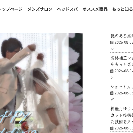
トップページ
メンズサロン
ヘッドスパ
オススメ商品
もっと知
艶のある黒
2026-08-0
ン
骨格補正シ
をもっと楽
2026-08-0
ン
ショートカ
2026-08-0
グ
神無月ゆう
カット技術
た技術を久
2026-08-0