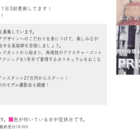
て1日3回更新してます！
！
を募集しています。
アデザインへのこだわりを身につけて、楽しみなが
出せる美容師を目指しましょう。
ックカットから始まり、再現性のテクスチャーコント
テクニックを1年半で習得するカリキュラムをおこな
アシスタント27万円からスタート！
めのモデル撮影会も開催！
す。
■
色が付いている日が定休日です。
最終受付18:00)