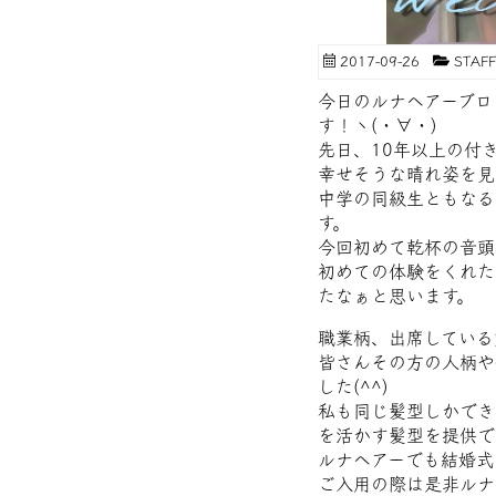
2017-09-26
STA
今日のルナヘアーブロ
す！ヽ(・∀・)
先日、10年以上の付
幸せそうな晴れ姿を見る
中学の同級生ともなる
す。
今回初めて乾杯の音頭
初めての体験をくれた
たなぁと思います。
職業柄、出席している
皆さんその方の人柄や
した(^^)
私も同じ髪型しかでき
を活かす髪型を提供でき
ルナヘアーでも結婚式
ご入用の際は是非ルナ