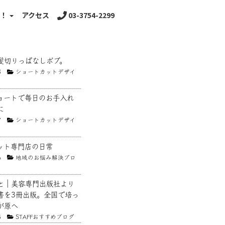
る！
アクセス
03-3754-2299
髪切りっぱなしボブ。
8
ショートカットデザイ
ョートで毎日のお手入れ
に
7
ショートカットデザイ
ット専門店の日常
6
地域のお悩み解決ブロ
と｜美容専門出版社より
書を3冊出版。全国で培っ
が原へ
5
STAFFおすすめブログ