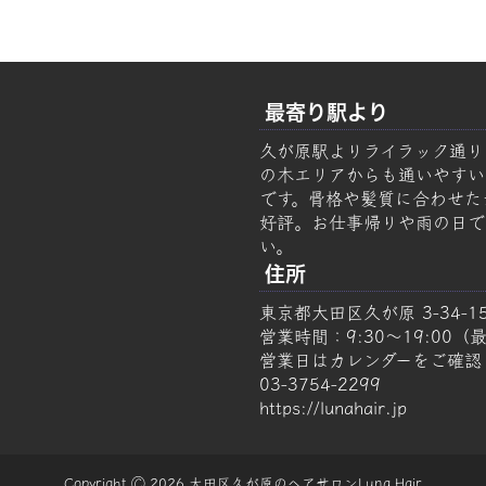
最寄り駅より
久が原駅よりライラック通り
の木エリアからも通いやすい美容
です。骨格や髪質に合わせた
好評。お仕事帰りや雨の日で
い。
住所
東京都大田区久が原 3-34-1
営業時間：9:30～19:00（最
営業日はカレンダーをご確認
03-3754-2299
https://lunahair.jp
Copyright Ⓒ 2026 大田区久が原のヘアサロンLuna Hair