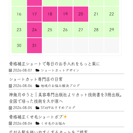
16
17
18
19
20
21
22
23
24
25
26
27
28
29
30
31
骨格補正ショートで毎日のお手入れをもっと楽に
2026-08-07
ショートカットデザイン
ショートカット専門店の日常
2026-08-06
地域のお悩み解決ブログ
神無月ゆうと｜美容専門出版社よりカット技術書を3冊出版。
全国で培った技術を久が原へ
2026-08-05
STAFFおすすめブログ
骨格補正くせ毛ショートボブ
2026-08-04
くせ毛のお悩み
広がる髪を扱いやすくするカットをご提案