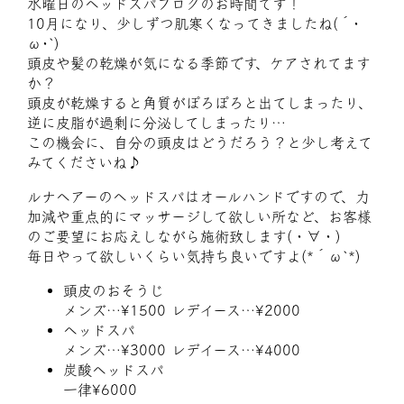
水曜日のヘッドスパブログのお時間です！
10月になり、少しずつ肌寒くなってきましたね(´･
ω･`)
頭皮や髪の乾燥が気になる季節です、ケアされてます
か？
頭皮が乾燥すると角質がぽろぽろと出てしまったり、
逆に皮脂が過剰に分泌してしまったり…
この機会に、自分の頭皮はどうだろう？と少し考えて
みてくださいね♪
ルナヘアーのヘッドスパはオールハンドですので、力
加減や重点的にマッサージして欲しい所など、お客様
のご要望にお応えしながら施術致します(・∀・)
毎日やって欲しいくらい気持ち良いですよ(*´ω`*)
頭皮のおそうじ
メンズ…¥1500 レデイース…¥2000
ヘッドスパ
メンズ…¥3000 レデイース…¥4000
炭酸ヘッドスパ
一律¥6000