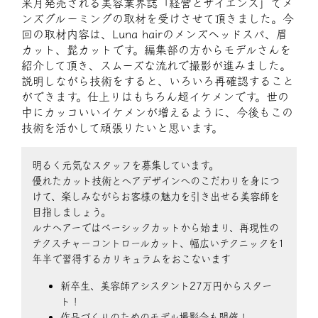
来月発売される美容業界誌「経営とサイエンス」でメ
ンズグルーミングの取材を受けさせて頂きました。今
回の取材内容は、Luna hairのメンズヘッドスパ、眉
カット、髭カットです。編集部の方からモデルさんを
紹介して頂き、スムーズな流れで撮影が進みました。
説明しながら技術をすると、いろいろ再確認すること
ができます。仕上りはもちろん超イケメンです。世の
中にカッコいいイケメンが増えるように、今後もこの
技術を活かして頑張りたいと思います。
明るく元気なスタッフを募集しています。
優れたカット技術とヘアデザインへのこだわりを身につ
けて、楽しみながらお客様の魅力を引き出せる美容師を
目指しましょう。
ルナヘアーではベーシックカットから始まり、再現性の
テクスチャーコントロールカット、幅広いテクニックを1
年半で習得するカリキュラムをおこないます
新卒生、美容師アシスタント27万円からスター
ト！
作品づくりのためのモデル撮影会も開催！