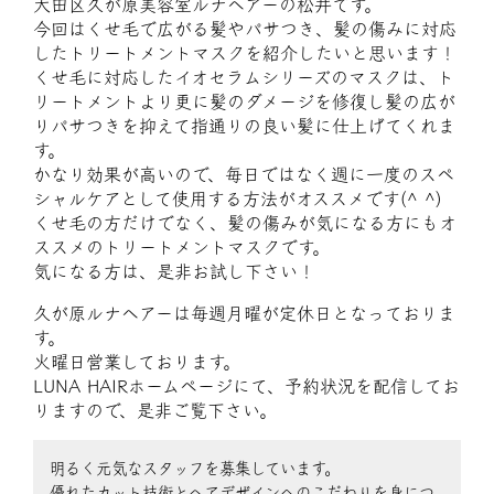
大田区久が原美容室ルナヘアーの松井です。
今回はくせ毛で広がる髪やパサつき、髪の傷みに対応
したトリートメントマスクを紹介したいと思います！
くせ毛に対応したイオセラムシリーズのマスクは、ト
リートメントより更に髪のダメージを修復し髪の広が
りパサつきを抑えて指通りの良い髪に仕上げてくれま
す。
かなり効果が高いので、毎日ではなく週に一度のスペ
シャルケアとして使用する方法がオススメです(^ ^)
くせ毛の方だけでなく、髪の傷みが気になる方にもオ
ススメのトリートメントマスクです。
気になる方は、是非お試し下さい！
久が原ルナヘアーは毎週月曜が定休日となっておりま
す。
火曜日営業しております。
LUNA HAIRホームページにて、予約状況を配信してお
りますので、是非ご覧下さい。
明るく元気なスタッフを募集しています。
優れたカット技術とヘアデザインへのこだわりを身につ