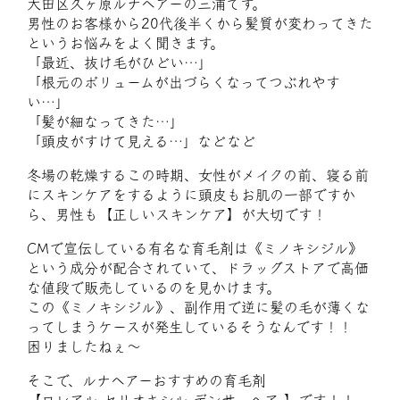
大田区久ヶ原ルナヘアーの三浦です。
男性のお客様から20代後半くから髪質が変わってきた
というお悩みをよく聞きます。
「最近、抜け毛がひどい…」
「根元のボリュームが出づらくなってつぶれやす
い…」
「髪が細なってきた…」
「頭皮がすけて見える…」などなど
冬場の乾燥するこの時期、女性がメイクの前、寝る前
にスキンケアをするように頭皮もお肌の一部ですか
ら、男性も【正しいスキンケア】が大切です！
CMで宣伝している有名な育毛剤は《ミノキシジル》
という成分が配合されていて、ドラッグストアで高価
な値段で販売しているのを見かけます。
この《ミノキシジル》、副作用で逆に髪の毛が薄くな
ってしまうケースが発生しているそうなんです！！
困りましたねぇ～
そこで、ルナヘアーおすすめの育毛剤