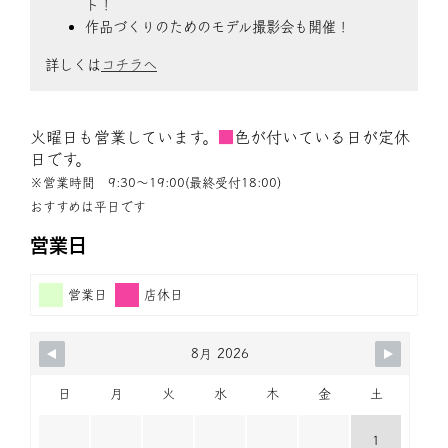
ト！
作品づくりのためのモデル撮影会も開催！
詳しくは
コチラへ
火曜日も営業しています。
■
色が付いている日が定休
日です。
※営業時間 9:30〜19:00(最終受付18:00)
おすすめは平日です
営業日
営業日
店休日
8月 2026
日
月
火
水
木
金
土
1