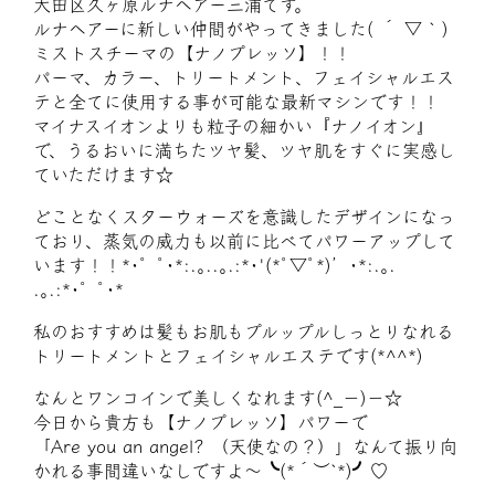
大田区久ヶ原ルナヘアー三浦です。
ルナヘアーに新しい仲間がやってきました( ´ ▽ ` )
ミストスチーマの【ナノプレッソ】！！
パーマ、カラー、トリートメント、フェイシャルエス
テと全てに使用する事が可能な最新マシンです！！
マイナスイオンよりも粒子の細かい『ナノイオン』
で、うるおいに満ちたツヤ髪、ツヤ肌をすぐに実感し
ていただけます☆
どことなくスターウォーズを意識したデザインになっ
ており、蒸気の威力も以前に比べてパワーアップして
います！！*･゜ﾟ･*:.｡..｡.:*･'(*ﾟ▽ﾟ*)’･*:.｡.
.｡.:*･゜ﾟ･*
私のおすすめは髪もお肌もプルップルしっとりなれる
トリートメントとフェイシャルエステです(*^^*)
なんとワンコインで美しくなれます(^_−)−☆
今日から貴方も【ナノプレッソ】パワーで
「Are you an angel? （天使なの？）」なんて振り向
かれる事間違いなしですよ〜╰(*´︶`*)╯♡