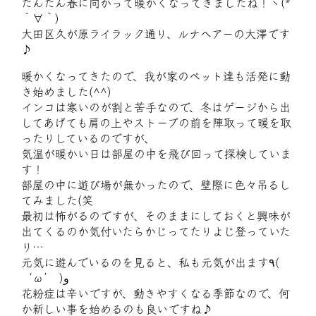
だんだん春に向かって暖かくなってきましたね！ヽ(*
´∀｀)
大田区久が原ライラック通り、ルナヘアーの大澤です
♪
暖かくなってきたので、我が家のペット達も活発に動
き始めました(^^)
インコは寒いのが割と苦手なので、冬はゲージから出
してあげても肩の上やストーブの前を陣取って暖を取
ったりしているのですが、
気温が暖かい日は部屋の中を飛び回って探検していま
す！
部屋の中に遊び場が無かったので、壁際に色々吊るし
てみました(笑
最初は怖がるのですが、そのままにしておくと興味が
出てくるのか気付いたらかじってたりよじ登っていた
り…
元気に遊んでいるのを見ると、私も元気が出ます٩(
‘ω’ )و
花粉症は辛いですが、動きやすくなる季節なので、何
か新しい事を始めるのも良いですね♪