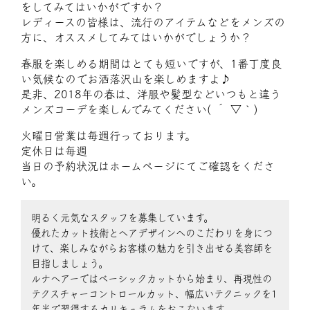
をしてみてはいかがですか？
レディースの皆様は、流行のアイテムなどをメンズの
方に、オススメしてみてはいかがでしょうか？
春服を楽しめる期間はとても短いですが、1番丁度良
い気候なのでお洒落沢山を楽しめますよ♪
是非、2018年の春は、洋服や髪型などいつもと違う
メンズコーデを楽しんでみてください( ´ ▽ ` )
火曜日営業は毎週行っております。
定休日は毎週
当日の予約状況はホームページにてご確認をくださ
い。
明るく元気なスタッフを募集しています。
優れたカット技術とヘアデザインへのこだわりを身につ
けて、楽しみながらお客様の魅力を引き出せる美容師を
目指しましょう。
ルナヘアーではベーシックカットから始まり、再現性の
テクスチャーコントロールカット、幅広いテクニックを1
年半で習得するカリキュラムをおこないます