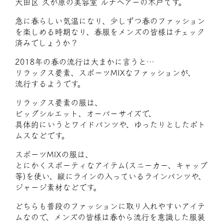
大田区 久が原の美容室 ルナヘアーの木戸です。
急に春らしい気温になり、少しずつ春のファッション
を楽しめる時期なり、春服をメンズの皆様はチェック
済みでしょうか？
2018年の春の流行は大まかに言うと…
リラックス要素、スポーツMIXなファッションが、
流行するようです。
リラックス要素の服は、
ビッグシルエット、オーバーサイズで、
具体的にいうとワイドパンツや、ゆったりとしたボト
ムスなどです。
スポーツMIXの服は、
とにかくスポーティなアイテム(スニーカー、キャップ
等)を使い、縦にラインの入っているラインパンツや、
ジャージ素材などです。
どちらも普段のファッションに取り入れやすいアイテ
ムなので、メンズの皆様は春から流行を意識した服装