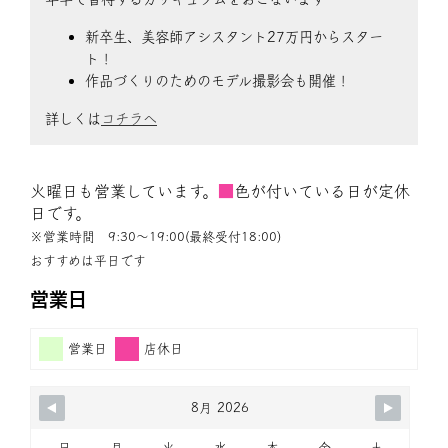
新卒生、美容師アシスタント27万円からスター
ト！
作品づくりのためのモデル撮影会も開催！
詳しくは
コチラへ
火曜日も営業しています。
■
色が付いている日が定休
日です。
※営業時間 9:30〜19:00(最終受付18:00)
おすすめは平日です
営業日
営業日
店休日
8月 2026
日
月
火
水
木
金
土