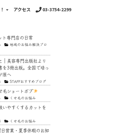
る！
アクセス
03-3754-2299
ット専門店の日常
6
地域のお悩み解決ブロ
と｜美容専門出版社より
書を3冊出版。全国で培っ
が原へ
5
STAFFおすすめブログ
せ毛ショートボブ
4
くせ毛のお悩み
扱いやすくするカットを
3
くせ毛のお悩み
曜日営業・夏季休暇のお知