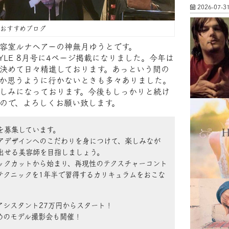
2026-07-3
FFおすすめブログ
容室ルナヘアーの神無月ゆうとです。
STYLE 8月号に4ページ掲載になりました。今年は
決めて日々精進しております。あっという間の
か思うように行かないときも多々ありました。
しみになっております。今後もしっかりと続け
ので、よろしくお願い致します。
を募集しています。
アデザインへのこだわりを身につけて、楽しみなが
出せる美容師を目指しましょう。
ックカットから始まり、再現性のテクスチャーコント
テクニックを1年半で習得するカリキュラムをおこな
アシスタント27万円からスタート！
めのモデル撮影会も開催！