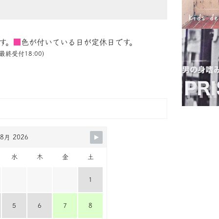
す。
■
色が付いている日が定休日です。
最終受付18:00)
8月 2026
水
木
金
土
1
5
6
7
8