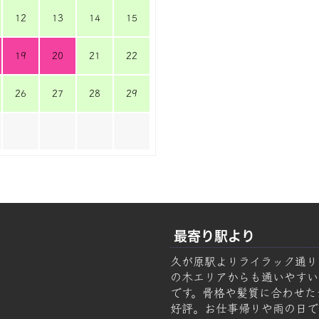
12
13
14
15
19
20
21
22
26
27
28
29
最寄り駅より
久が原駅よりライラック通り
の木エリアからも通いやすい美容
です。骨格や髪質に合わせた
好評。お仕事帰りや雨の日で