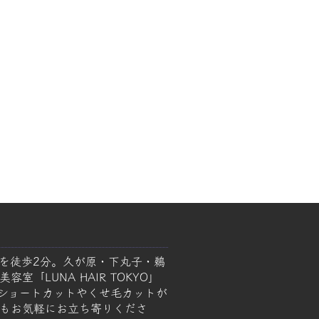
を徒歩2分。久が原・下丸子・鵜
室「LUNA HAIR TOKYO」
ショートカットやくせ毛カットが
もお気軽にお立ち寄りくださ