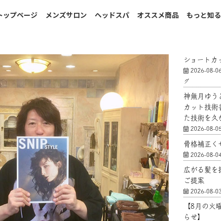
トップページ
メンズサロン
ヘッドスパ
オススメ商品
もっと知
ショートカ
2026-08-0
グ
神無月ゆう
カット技術
た技術を久
2026-08-0
骨格補正く
2026-08-0
広がる髪を
ご提案
2026-08-0
【8月の火
らせ】