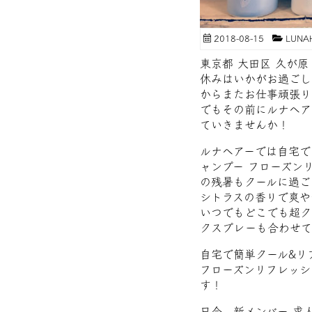
2018-08-15
LUNA
東京都 大田区 久が
休みはいかがお過ごし
からまたお仕事頑張り
でもその前にルナヘア
ていきませんか！
ルナヘアーでは自宅で
ャンプー フローズン
の残暑もクールに過ご
シトラスの香りで爽や
いつでもどこでも超ク
クスプレーも合わせて
自宅で簡単クール&リ
フローズンリフレッシ
す！
只今、新メンバー 求