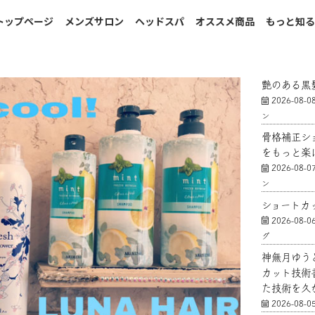
トップページ
メンズサロン
ヘッドスパ
オススメ商品
もっと知
艶のある黒
2026-08-0
ン
骨格補正シ
をもっと楽
2026-08-0
ン
ショートカ
2026-08-0
グ
神無月ゆう
カット技術
た技術を久
2026-08-0