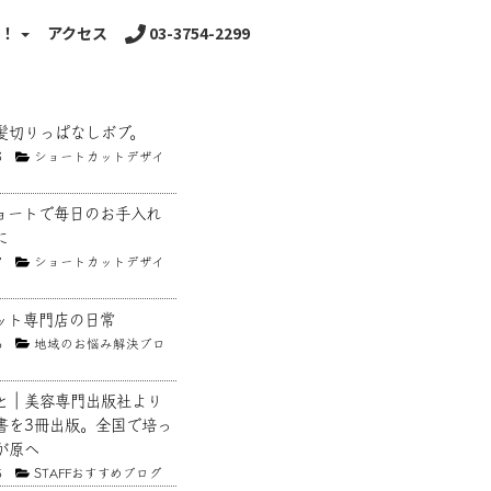
る！
アクセス
03-3754-2299
髪切りっぱなしボブ。
8
ショートカットデザイ
ョートで毎日のお手入れ
に
7
ショートカットデザイ
ット専門店の日常
6
地域のお悩み解決ブロ
と｜美容専門出版社より
書を3冊出版。全国で培っ
が原へ
5
STAFFおすすめブログ