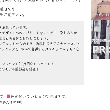
曜日です。
をご覧下さい。
を募集しています。
アデザインへのこだわりを身につけて、楽しみなが
出せる美容師を目指しましょう。
ックカットから始まり、再現性のテクスチャーコント
テクニックを1年半で習得するカリキュラムをおこな
アシスタント27万円からスタート！
めのモデル撮影会も開催！
す。
■
色が付いている日が定休日です。
最終受付18:00)