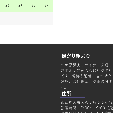
26
27
28
29
最寄り駅より
久が原駅よりライラック通り
の木エリアからも通いやすい美容
です。骨格や髪質に合わせた
好評。お仕事帰りや雨の日で
い。
住所
東京都大田区久が原 3-34-1
営業時間：9:30～19:00（最