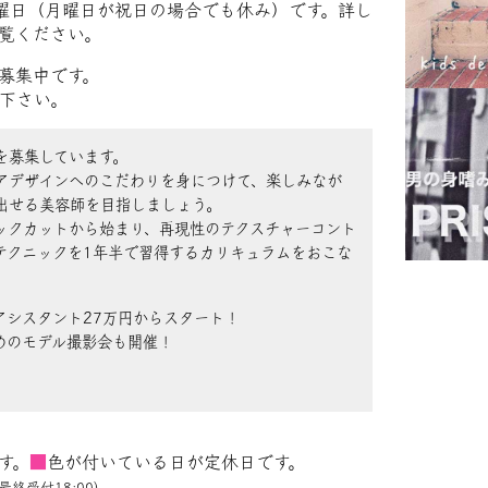
曜日（月曜日が祝日の場合でも休み）です。詳し
覧ください。
募集中です。
下さい。
を募集しています。
アデザインへのこだわりを身につけて、楽しみなが
出せる美容師を目指しましょう。
ックカットから始まり、再現性のテクスチャーコント
テクニックを1年半で習得するカリキュラムをおこな
アシスタント27万円からスタート！
めのモデル撮影会も開催！
す。
■
色が付いている日が定休日です。
最終受付18:00)