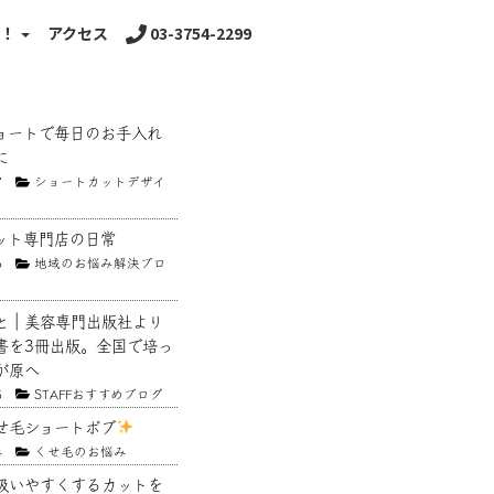
る！
アクセス
03-3754-2299
ョートで毎日のお手入れ
に
7
ショートカットデザイ
ット専門店の日常
6
地域のお悩み解決ブロ
と｜美容専門出版社より
書を3冊出版。全国で培っ
が原へ
5
STAFFおすすめブログ
せ毛ショートボブ
4
くせ毛のお悩み
扱いやすくするカットを