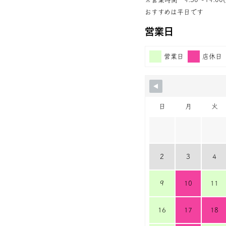
おすすめは平日です
営業日
営業日
店休日
日
月
火
2
3
4
9
10
11
16
17
18