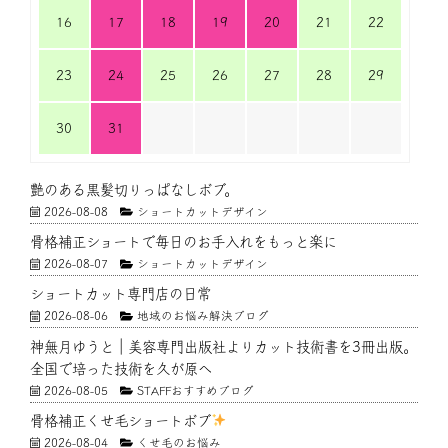
16
17
18
19
20
21
22
23
24
25
26
27
28
29
30
31
艶のある黒髪切りっぱなしボブ。
2026-08-08
ショートカットデザイン
骨格補正ショートで毎日のお手入れをもっと楽に
2026-08-07
ショートカットデザイン
ショートカット専門店の日常
2026-08-06
地域のお悩み解決ブログ
神無月ゆうと｜美容専門出版社よりカット技術書を3冊出版。
全国で培った技術を久が原へ
2026-08-05
STAFFおすすめブログ
骨格補正くせ毛ショートボブ
2026-08-04
くせ毛のお悩み