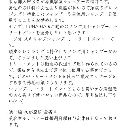
東京都大田区久が原美容室ルナヘアーの松井です。
男性の方は特に女性より皮脂が多いので頭皮のクレン
ジングに特化したシャンプーや男性用シャンプーを使
用することをお勧めします。
そこで、LUNA HAIRお勧めのメンズ用シャンプー、ト
リートメントを紹介したいと思います！
「ジオ スキャルプシャンプー、トリートメント」で
す。
頭皮クレンジングに特化したメンズ用シャンプーなの
で、さっぱりした洗い上がりで、
トリートメントは頭皮の保湿ケア用に作られているの
で、頭皮から毛先まで頭全体に使用する事ができま
す。ジオのトリートメントを使って頭皮マッサージを
する事で薄毛対策にもなります。
シャンプー、トリートメントどちらも爽やかな清潔感
のある香りで使いやすい商品なので、是非お試し下さ
い(^ ^)
池上線 久が原駅 最寄り
美容室ルナヘアーは毎週月曜日が定休日となっており
ます。