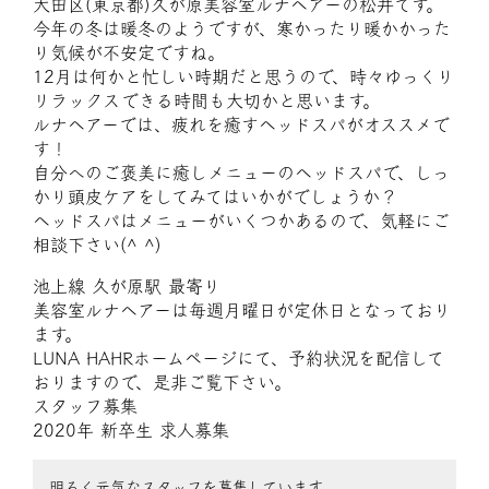
大田区(東京都)久が原美容室ルナヘアーの松井です。
今年の冬は暖冬のようですが、寒かったり暖かかった
り気候が不安定ですね。
12月は何かと忙しい時期だと思うので、時々ゆっくり
リラックスできる時間も大切かと思います。
ルナヘアーでは、疲れを癒すヘッドスパがオススメで
す！
自分へのご褒美に癒しメニューのヘッドスパで、しっ
かり頭皮ケアをしてみてはいかがでしょうか？
ヘッドスパはメニューがいくつかあるので、気軽にご
相談下さい(^ ^)
池上線 久が原駅 最寄り
美容室ルナヘアーは毎週月曜日が定休日となっており
ます。
LUNA HAHRホームページにて、予約状況を配信して
おりますので、是非ご覧下さい。
スタッフ募集
2020年 新卒生 求人募集
明るく元気なスタッフを募集しています。