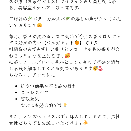
久が原（東京都大田区）ライラック通り商店街にあ
る、美容室ルナヘアーの三浦です。
ご好評の
ボタニカルスパ
の嬉しい声がたくさん届
いております
毎月、香りが変わるアロマ効果で今月の香りはリラッ
クス効果の高い【ベルガモット
】です♬
柑橘系のみずみずしい香りとフローラル系の香りが合
わさったような上品な香り
紅茶のアールグレイの香料としても有名で気分を鎮静
し不眠を解消してくれる効果があります
ちなみに、アロマには
抗うつ効果や不安感の緩和
ストレスケア
安眠効果
などにも効果的です
また、メンズヘッドスパでも導入しているので、男性
女性どちらでもお試しいただけます