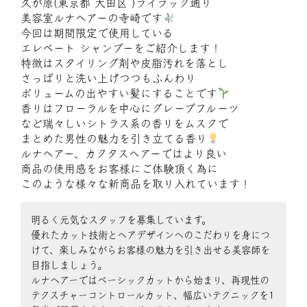
久が原(東京都 大田区 )ライラック通り
美容室ルナヘアーの寺崎です
今回は期間限定で使用している
エレベート シャンプーをご紹介します！
特徴はスタイリング剤や皮脂汚れを落とし
さっぱりと洗い上げつつもふんわり
ボリュームの出やすい髪にすることです
香りはフローラルを中心にグレープフルーツ
など瑞々しいシトラス系の香りをムスクで
まとめた男性の魅力を引き立てる香り
ルナヘアー、カクタスヘアーではより良い
商品の使用感をお客様にご体験頂く為に
このような様々な新商品を取り入れています！
明るく元気なスタッフを募集しています。
優れたカット技術とヘアデザインへのこだわりを身につ
けて、楽しみながらお客様の魅力を引き出せる美容師を
目指しましょう。
ルナヘアーではベーシックカットから始まり、再現性の
テクスチャーコントロールカット、幅広いテクニックを1