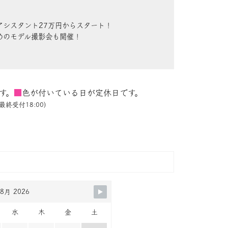
アシスタント27万円からスタート！
めのモデル撮影会も開催！
す。
■
色が付いている日が定休日です。
最終受付18:00)
8月 2026
水
木
金
土