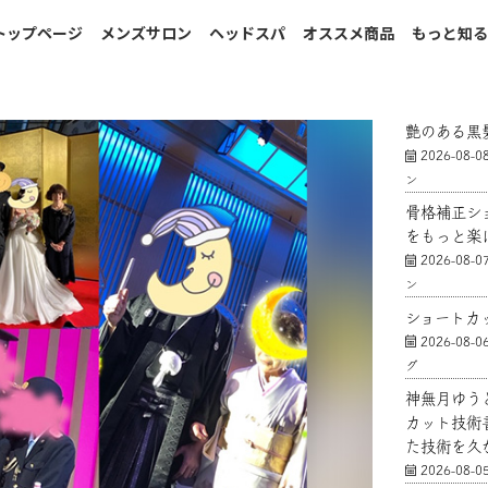
トップページ
メンズサロン
ヘッドスパ
オススメ商品
もっと知
艶のある黒
2026-08-0
ン
骨格補正シ
をもっと楽
2026-08-0
ン
ショートカ
2026-08-0
グ
神無月ゆう
カット技術
た技術を久
2026-08-0