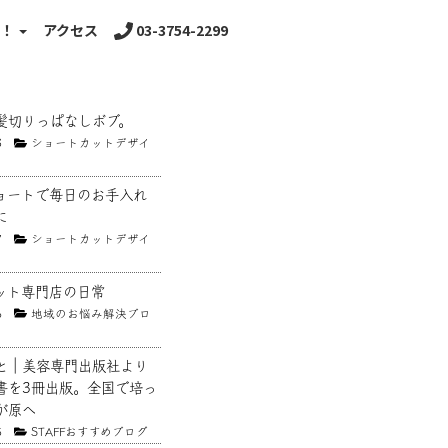
る！
アクセス
03-3754-2299
髪切りっぱなしボブ。
8
ショートカットデザイ
ョートで毎日のお手入れ
に
7
ショートカットデザイ
ット専門店の日常
6
地域のお悩み解決ブロ
と｜美容専門出版社より
書を3冊出版。全国で培っ
が原へ
5
STAFFおすすめブログ