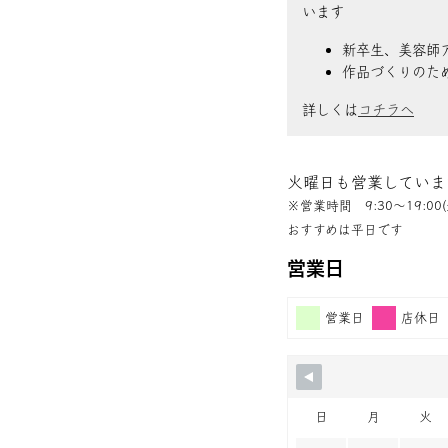
います
新卒生、美容師
作品づくりのた
詳しくは
コチラへ
火曜日も営業していま
※営業時間 9:30〜19:00(
おすすめは平日です
営業日
営業日
店休日
日
月
火