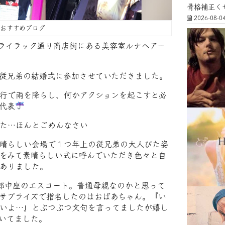
骨格補正く
2026-08-0
FFおすすめブログ
)ライラック通り商店街にある美容室ルナヘアー
従兄弟の結婚式に参加させていただきました。
行で雨を降らし、何かアクションを起こすと必
代表
た…ほんとごめんなさい
晴らしい会場で１つ年上の従兄弟の大人びた姿
をみて素晴らしい式に呼んでいただき色々と自
ありました。
郎中座のエスコート。普通母親なのかと思って
サプライズで指名したのはおばあちゃん。『い
いよ…』とぶつぶつ文句を言ってましたが嬉し
いてました。