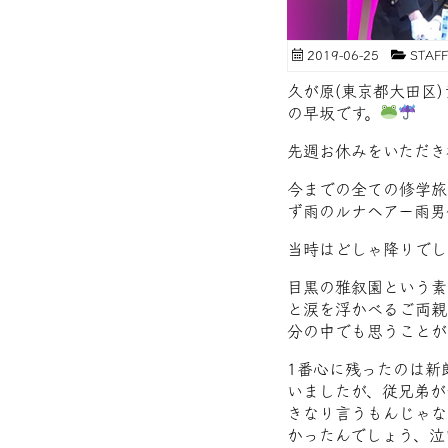
2019-06-25
STA
久が原(東京都大田区
の早坂です。
先週お休みをいただき
今までの全ての修学旅
ず雨のルナヘアー雨男
当時はどしゃ降りでし
目黒の雅叙園という素
と涙を浮かべるご両親
分の中でも思うことが
1番心に残ったのは新
いましたが、従兄弟が
きなり言うもんじゃな
かったんでしょう、泣