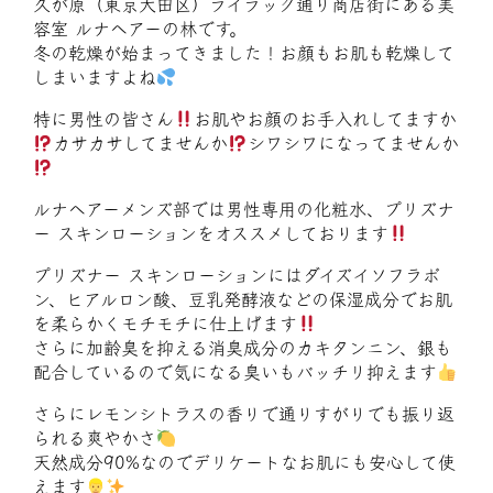
久が原（東京大田区）ライラック通り商店街にある美
容室 ルナヘアーの林です。
冬の乾燥が始まってきました！お顔もお肌も乾燥して
しまいますよね
特に男性の皆さん
お肌やお顔のお手入れしてますか
カサカサしてませんか
シワシワになってませんか
ルナヘアーメンズ部では男性専用の化粧水、プリズナ
ー スキンローションをオススメしております
プリズナー スキンローションにはダイズイソフラボ
ン、ヒアルロン酸、豆乳発酵液などの保湿成分でお肌
を柔らかくモチモチに仕上げます
さらに加齢臭を抑える消臭成分のカキタンニン、銀も
配合しているので気になる臭いもバッチリ抑えます
さらにレモンシトラスの香りで通りすがりでも振り返
られる爽やかさ
天然成分90%なのでデリケートなお肌にも安心して使
えます