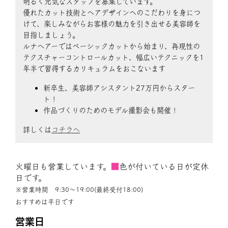
明るく元気なスタッフを募集しています。
優れたカット技術とヘアデザインへのこだわりを身につ
けて、楽しみながらお客様の魅力を引き出せる美容師を
目指しましょう。
ルナヘアーではベーシックカットから始まり、再現性の
テクスチャーコントロールカット、幅広いテクニックを1
年半で習得するカリキュラムをおこないます
新卒生、美容師アシスタント27万円からスター
ト！
作品づくりのためのモデル撮影会も開催！
詳しくは
コチラへ
火曜日も営業しています。
■
色が付いている日が定休
日です。
※営業時間 9:30〜19:00(最終受付18:00)
おすすめは平日です
営業日