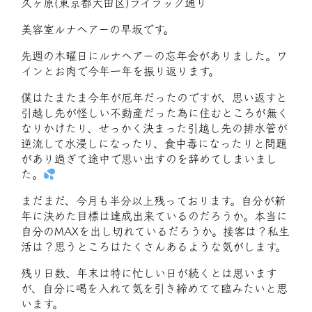
久ヶ原(東京都大田区)ライラック通り
美容室ルナヘアーの早坂です。
先週の木曜日にルナヘアーの忘年会がありました。ワ
インとお肉で今年一年を振り返ります。
僕はたまたま今年が厄年だったのですが、思い返すと
引越し先が怪しい不動産だった為に住むところが無く
なりかけたり、せっかく決まった引越し先の排水管が
逆流して水浸しになったり、食中毒になったりと問題
があり過ぎて途中で思い出すのを辞めてしまいまし
た。
まだまだ、今月も半分以上残っております。自分が新
年に決めた目標は達成出来ているのだろうか。本当に
自分のMAXを出し切れているだろうか。接客は？私生
活は？思うところはたくさんあるような気がします。
残り日数、年末は特に忙しい日が続くとは思います
が、自分に喝を入れて気を引き締めてて臨みたいと思
います。