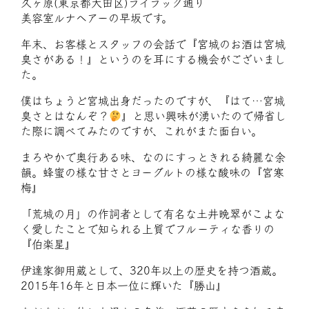
久ヶ原(東京都大田区)ライラック通り
美容室ルナヘアーの早坂です。
年末、お客様とスタッフの会話で『宮城のお酒は宮城
臭さがある！』というのを耳にする機会がございまし
た。
僕はちょうど宮城出身だったのですが、『はて…宮城
臭さとはなんぞ？
』と思い興味が湧いたので帰省し
た際に調べてみたのですが、これがまた面白い。
まろやかで奥行ある味、なのにすっときれる綺麗な余
韻。蜂蜜の様な甘さとヨーグルトの様な酸味の『宮寒
梅』
「荒城の月」の作詞者として有名な土井晩翠がこよな
く愛したことで知られる上質でフルーティな香りの
『伯楽星』
伊達家御用蔵として、320年以上の歴史を持つ酒蔵。
2015年16年と日本一位に輝いた『勝山』