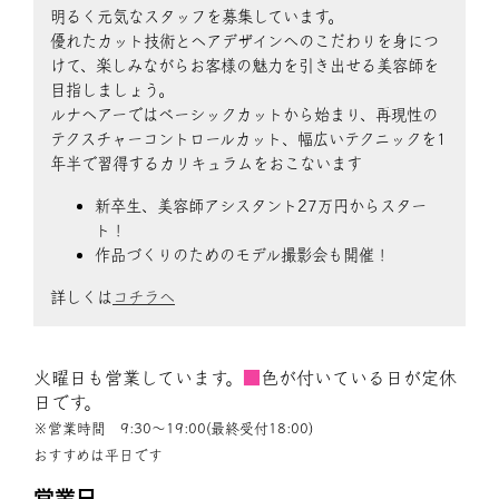
明るく元気なスタッフを募集しています。
優れたカット技術とヘアデザインへのこだわりを身につ
けて、楽しみながらお客様の魅力を引き出せる美容師を
目指しましょう。
ルナヘアーではベーシックカットから始まり、再現性の
テクスチャーコントロールカット、幅広いテクニックを1
年半で習得するカリキュラムをおこないます
新卒生、美容師アシスタント27万円からスター
ト！
作品づくりのためのモデル撮影会も開催！
詳しくは
コチラへ
火曜日も営業しています。
■
色が付いている日が定休
日です。
※営業時間 9:30〜19:00(最終受付18:00)
おすすめは平日です
営業日