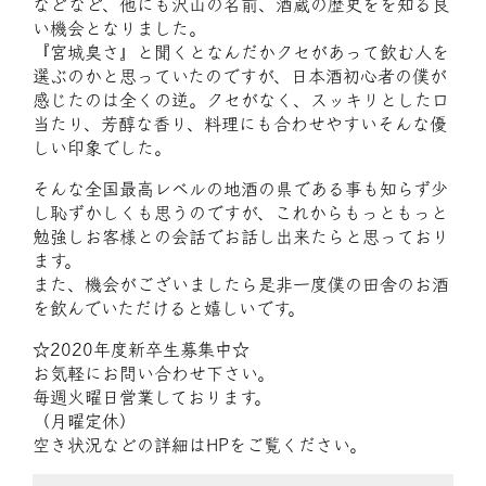
などなど、他にも沢山の名前、酒蔵の歴史をを知る良
い機会となりました。
『宮城臭さ』と聞くとなんだかクセがあって飲む人を
選ぶのかと思っていたのですが、日本酒初心者の僕が
感じたのは全くの逆。クセがなく、スッキリとした口
当たり、芳醇な香り、料理にも合わせやすいそんな優
しい印象でした。
そんな全国最高レベルの地酒の県である事も知らず少
し恥ずかしくも思うのですが、これからもっともっと
勉強しお客様との会話でお話し出来たらと思っており
ます。
また、機会がございましたら是非一度僕の田舎のお酒
を飲んでいただけると嬉しいです。
☆2020年度新卒生募集中☆
お気軽にお問い合わせ下さい。
毎週火曜日営業しております。
（月曜定休）
空き状況などの詳細はHPをご覧ください。