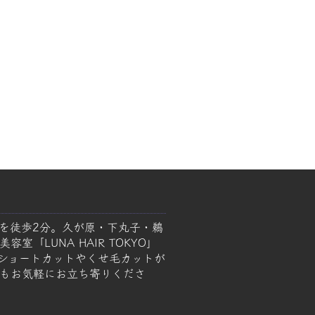
を徒歩2分。久が原・下丸子・鵜
室「LUNA HAIR TOKYO」
ショートカットやくせ毛カットが
もお気軽にお立ち寄りくださ