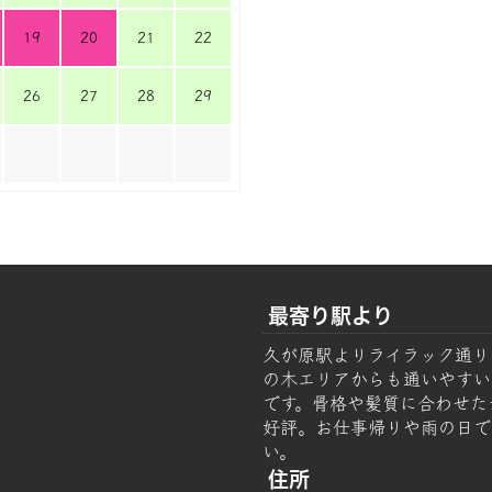
19
20
21
22
26
27
28
29
最寄り駅より
久が原駅よりライラック通り
の木エリアからも通いやすい美容
です。骨格や髪質に合わせた
好評。お仕事帰りや雨の日で
い。
住所