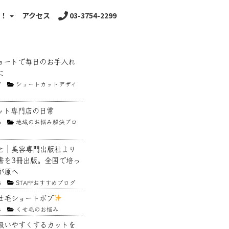
る！
アクセス
03-3754-2299
ョートで毎日のお手入れ
に
7
ショートカットデザイ
ット専門店の日常
6
地域のお悩み解決ブロ
と｜美容専門出版社より
書を3冊出版。全国で培っ
が原へ
5
STAFFおすすめブログ
せ毛ショートボブ
4
くせ毛のお悩み
扱いやすくするカットを