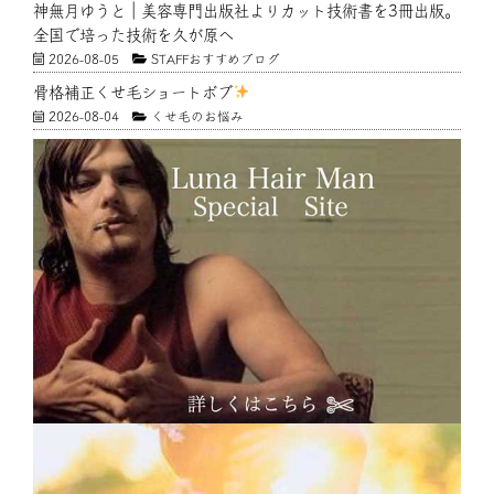
神無月ゆうと｜美容専門出版社よりカット技術書を3冊出版。
全国で培った技術を久が原へ
2026-08-05
STAFFおすすめブログ
骨格補正くせ毛ショートボブ
2026-08-04
くせ毛のお悩み