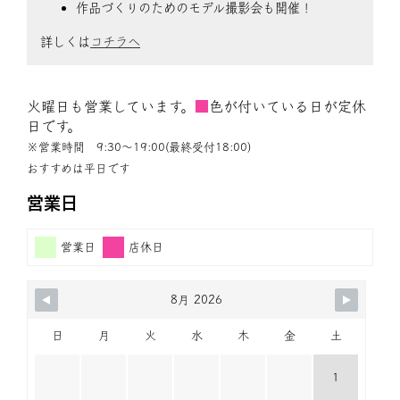
作品づくりのためのモデル撮影会も開催！
詳しくは
コチラへ
火曜日も営業しています。
■
色が付いている日が定休
日です。
※営業時間 9:30〜19:00(最終受付18:00)
おすすめは平日です
営業日
営業日
店休日
8月 2026
日
月
火
水
木
金
土
1