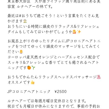
東京都大田区 久が原ライラック通り商店街にある美
容室 ルナヘアーの林です。
最近は#おうちで過ごそう！という言葉をたくさん見
かけます
おうちにいる時間に頭皮のリラックス&リフレッシュ
タイムもしてみてはいかがでしょうか
お風呂上がりのゆったりタイムにJPコロニアヘアトニ
ックをつけてゆっくり頭皮のマッサージをしてみてく
ださい
ヨーロッパ産天然オレンジとハーブエッセンス配合で
スッキリ&フレッシュな香りでとても癒されるヘアト
ニックです
おうちでかんたんリラックスヘッドスパマッサージ
オススメです
JPコロニアヘアトニック ¥2500
ルナヘアーでは毎週月曜日定休日となります。
祝日でも月曜日が休みになりますので、事前の予約お