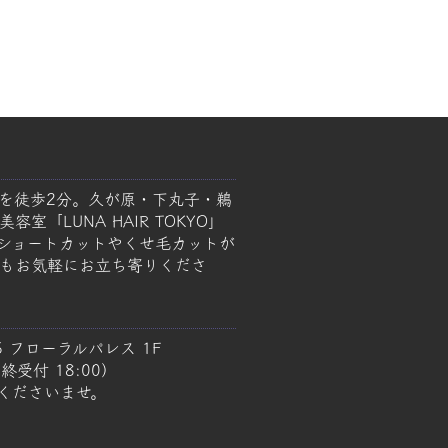
を徒歩2分。久が原・下丸子・鵜
室「LUNA HAIR TOKYO」
ショートカットやくせ毛カットが
もお気軽にお立ち寄りくださ
5 フローラルパレス 1F
終受付 18:00）
くださいませ。