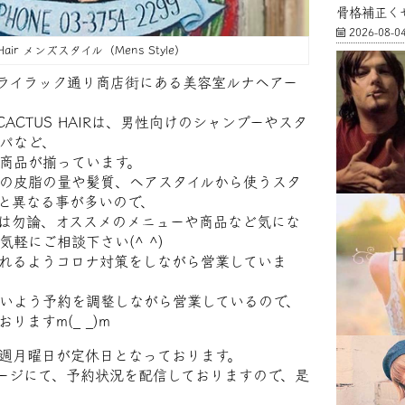
骨格補正く
2026-08-0
 Hair メンズスタイル（Mens Style）
)ライラック通り商店街にある美容室ルナヘアー
 店CACTUS HAIRは、男性向けのシャンプーやスタ
パなど、
商品が揃っています。
の皮脂の量や髪質、ヘアスタイルから使うスタ
と異なる事が多いので、
は勿論、オススメのメニューや商品など気にな
軽にご相談下さい(^ ^)
れるようコロナ対策をしながら営業していま
いよう予約を調整しながら営業しているので、
りますm(_ _)m
週月曜日が定休日となっております。
ムページにて、予約状況を配信しておりますので、是