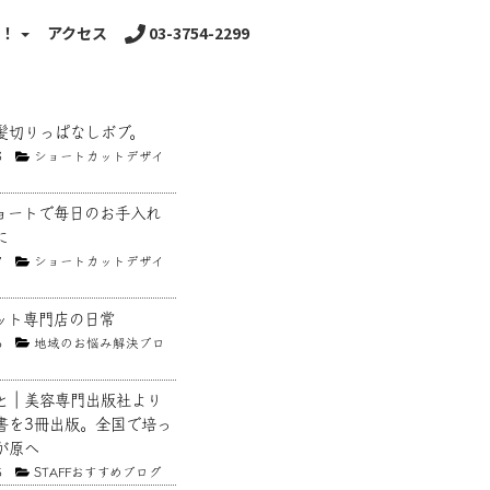
る！
アクセス
03-3754-2299
髪切りっぱなしボブ。
8
ショートカットデザイ
ョートで毎日のお手入れ
に
7
ショートカットデザイ
ット専門店の日常
6
地域のお悩み解決ブロ
と｜美容専門出版社より
書を3冊出版。全国で培っ
が原へ
5
STAFFおすすめブログ