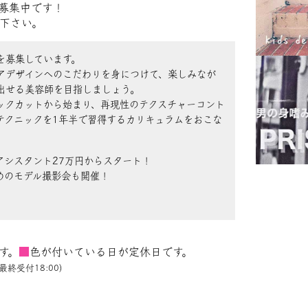
人募集中です！
下さい。
を募集しています。
アデザインへのこだわりを身につけて、楽しみなが
出せる美容師を目指しましょう。
ックカットから始まり、再現性のテクスチャーコント
テクニックを1年半で習得するカリキュラムをおこな
アシスタント27万円からスタート！
めのモデル撮影会も開催！
す。
■
色が付いている日が定休日です。
最終受付18:00)