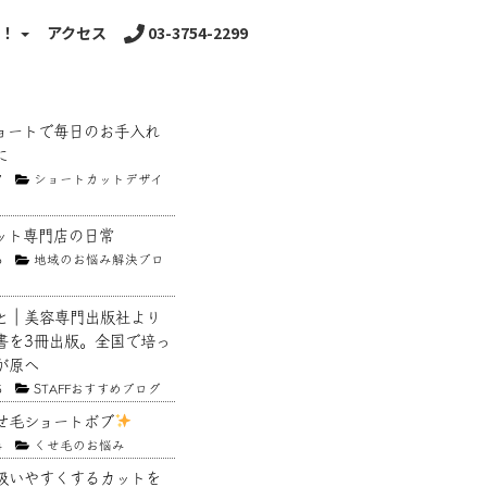
る！
アクセス
03-3754-2299
ョートで毎日のお手入れ
に
7
ショートカットデザイ
ット専門店の日常
6
地域のお悩み解決ブロ
と｜美容専門出版社より
書を3冊出版。全国で培っ
が原へ
5
STAFFおすすめブログ
せ毛ショートボブ
4
くせ毛のお悩み
扱いやすくするカットを