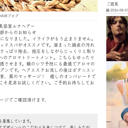
ご提案
2026-08-0
HAIRブログ
)美容室ルナヘアー
部からのお知らせ
になりました。イライラがもう止まりません。
ッドスパがオススメです。溜まった頭皮の汚れ
さっぱり除去、指圧をしながらじっくりと取り
へのアロマトリートメント。こちらもゆったり
透させます。額のシワ予防にも最適でアロマの
グンです。ヘアエステお流しの後はボタニエン
首、肩のマッサージ！ 癒しのオンパレードで
こそ是非お試しください。ご予約お待ちしてお
ージでご確認頂けます、
を募集しています。
アデザインへのこだわりを身につけて、楽しみなが