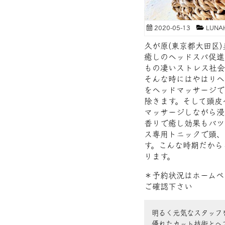
2020-05-13
LUNA
久が原(東京都大田区
癒しのヘッドスパ促進
もの凄いストレス社会
そんな時にはやはりヘ
をヘッドマッサージで
除きます。そして頭皮
マッサージしながら浸
香りで癒し効果もバツ
ス専用トニックで頭、
す。こんな時期だから
ります。
＊予約状況はホームペ
ご確認下さい
明るく元気なスタッフ
優れたカット技術とヘ