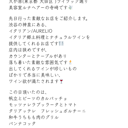
久が原(東京都 大田区 )ライラック通り
美容室ルナヘアーの寺﨑です
先日行った素敵なお店をご紹介します。
渋谷の神泉にある、
イタリアン/AURELIO
イタリア郷土料理とナチュラルワインを
提供してくれるお店です
店内は狭めですが、
カウンターとテーブルがあり
落ち着いた素敵な雰囲気です
出してくれるワインが珍しいもの
ばかりで本当に美味しい、
ワイン欲が満たされます
この日頂いたのは、
帆立とビーツのカルパッチョ
モッツァレラブッラータとトマト
タリアッテレ フレッシュポルチーニ
和牛うちもも肉のグリル
パンナコッタ