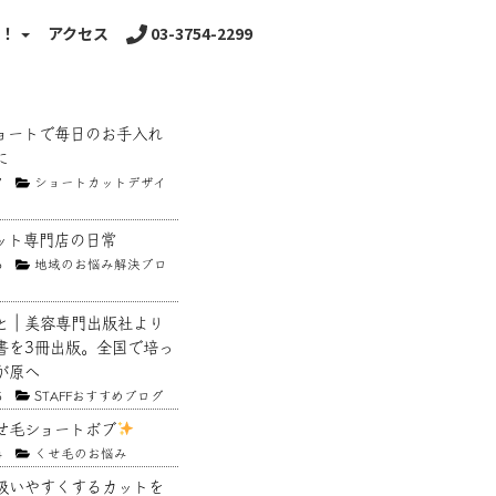
る！
アクセス
03-3754-2299
ョートで毎日のお手入れ
に
7
ショートカットデザイ
ット専門店の日常
6
地域のお悩み解決ブロ
と｜美容専門出版社より
書を3冊出版。全国で培っ
が原へ
5
STAFFおすすめブログ
せ毛ショートボブ
4
くせ毛のお悩み
扱いやすくするカットを