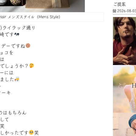
ご提案
2026-08-0
 Hair メンズスタイル（Mens Style）
 )ライラック通り
﨑です
トデーですね
ョコを
は
でしょうか？
ーには
ました
ト
ケーキ
のはもちろん
して
笑
しかったです
笑