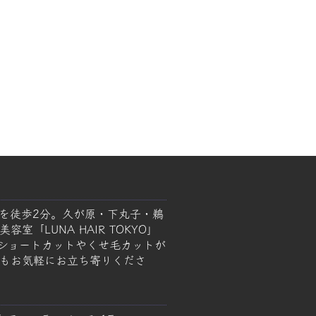
を徒歩2分。久が原・下丸子・鵜
室「LUNA HAIR TOKYO」
ショートカットやくせ毛カットが
もお気軽にお立ち寄りくださ