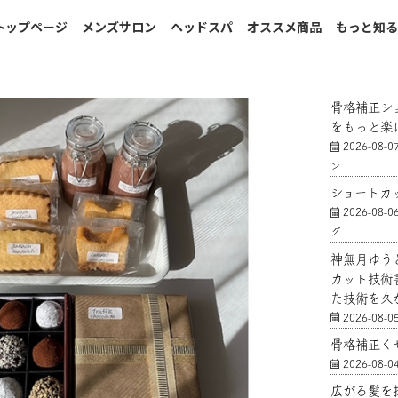
トップページ
メンズサロン
ヘッドスパ
オススメ商品
もっと知
骨格補正シ
をもっと楽
2026-08-0
ン
ショートカ
2026-08-0
グ
神無月ゆう
カット技術
た技術を久
2026-08-0
骨格補正く
2026-08-0
広がる髪を