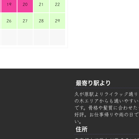
19
20
21
22
26
27
28
29
最寄り駅より
久が原駅よりライラック通り
の木エリアからも通いやすい美容
です。骨格や髪質に合わせた
好評。お仕事帰りや雨の日で
い。
住所