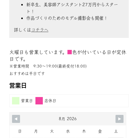
新卒生、美容師アシスタント27万円からスター
ト！
作品づくりのためのモデル撮影会も開催！
詳しくは
コチラへ
火曜日も営業しています。
■
色が付いている日が定休
日です。
※営業時間 9:30〜19:00(最終受付18:00)
おすすめは平日です
営業日
営業日
店休日
8月 2026
日
月
火
水
木
金
土