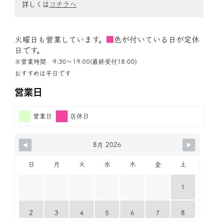
詳しくは
コチラへ
火曜日も営業しています。
■
色が付いている日が定休
日です。
※営業時間 9:30〜19:00(最終受付18:00)
おすすめは平日です
営業日
営業日
店休日
8月 2026
日
月
火
水
木
金
土
1
2
3
4
5
6
7
8