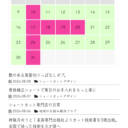
9
10
11
12
13
14
15
16
17
18
19
20
21
22
23
24
25
26
27
28
29
30
31
艶のある黒髪切りっぱなしボブ。
2026-08-08
ショートカットデザイン
骨格補正ショートで毎日のお手入れをもっと楽に
2026-08-07
ショートカットデザイン
ショートカット専門店の日常
2026-08-06
地域のお悩み解決ブログ
神無月ゆうと｜美容専門出版社よりカット技術書を3冊出版。
全国で培った技術を久が原へ