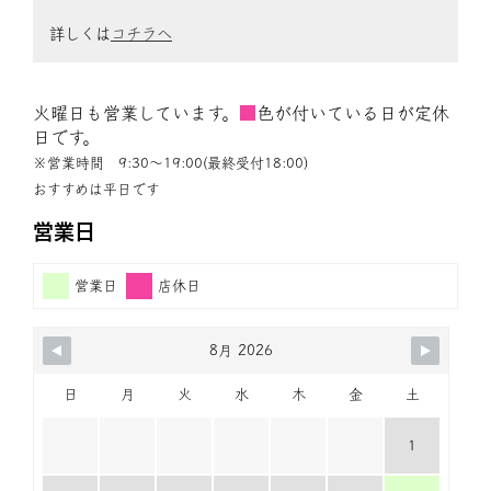
詳しくは
コチラへ
火曜日も営業しています。
■
色が付いている日が定休
日です。
※営業時間 9:30〜19:00(最終受付18:00)
おすすめは平日です
営業日
営業日
店休日
8月 2026
日
月
火
水
木
金
土
1