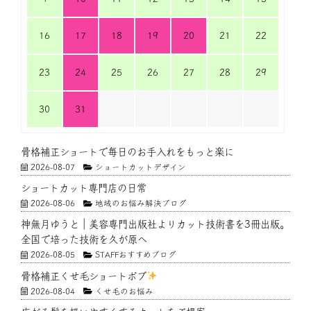
16
17
18
19
20
21
22
23
24
25
26
27
28
29
30
31
骨格補正ショートで毎日のお手入れをもっと楽に
2026-08-07
ショートカットデザイン
ショートカット専門店の日常
2026-08-06
地域のお悩み解決ブログ
神無月ゆうと｜美容専門出版社よりカット技術書を3冊出版。
全国で培った技術を久が原へ
2026-08-05
STAFFおすすめブログ
骨格補正くせ毛ショートボブ
2026-08-04
くせ毛のお悩み