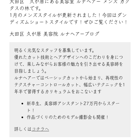
大田区 久が原にある美容室 ルナヘアー メンズ カク
タスの林です。
1月のメンズスタイルが更新されました！今回はダン
ディズムショートスタイルです！ぜひご覧ください！
大田区 久が原 美容院 ルナヘアーブログ
明るく元気なスタッフを募集しています。
優れたカット技術とヘアデザインへのこだわりを身につ
けて、楽しみながらお客様の魅力を引き出せる美容師を
目指しましょう。
ルナヘアーではベーシックカットから始まり、再現性の
テクスチャーコントロールカット、幅広いテクニックを1
年半で習得するカリキュラムをおこないます
新卒生、美容師アシスタント27万円からスター
ト！
作品づくりのためのモデル撮影会も開催！
詳しくは
コチラへ