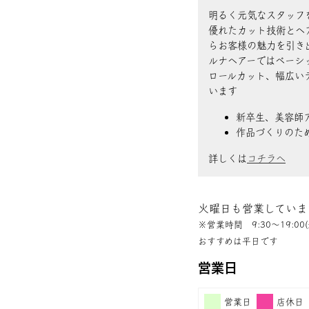
明るく元気なスタッフ
優れたカット技術とヘ
らお客様の魅力を引き
ルナヘアーではベーシ
ロールカット、幅広い
います
新卒生、美容師
作品づくりのた
詳しくは
コチラへ
火曜日も営業していま
※営業時間 9:30〜19:00(
おすすめは平日です
営業日
営業日
店休日