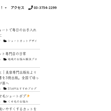
る！
アクセス
03-3754-2299
ョートで毎日のお手入れ
に
7
ショートカットデザイ
ット専門店の日常
6
地域のお悩み解決ブロ
と｜美容専門出版社より
書を3冊出版。全国で培っ
が原へ
5
STAFFおすすめブログ
せ毛ショートボブ
4
くせ毛のお悩み
扱いやすくするカットを