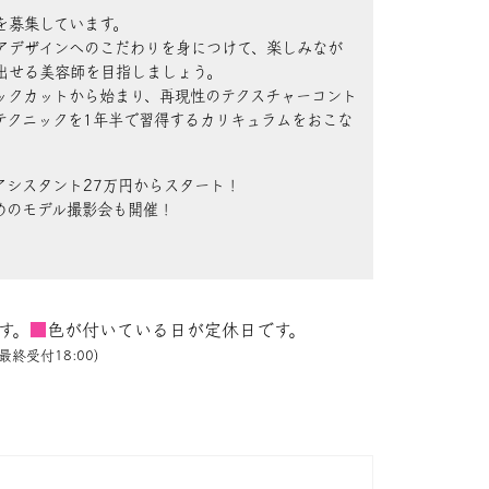
を募集しています。
アデザインへのこだわりを身につけて、楽しみなが
出せる美容師を目指しましょう。
ックカットから始まり、再現性のテクスチャーコント
テクニックを1年半で習得するカリキュラムをおこな
アシスタント27万円からスタート！
めのモデル撮影会も開催！
す。
■
色が付いている日が定休日です。
最終受付18:00)