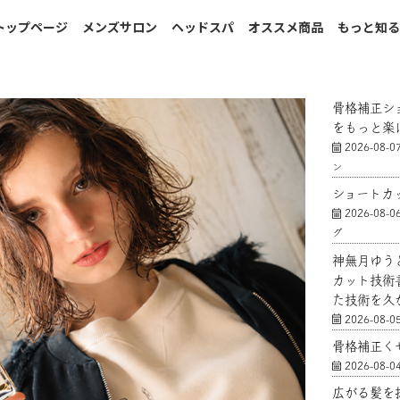
トップページ
メンズサロン
ヘッドスパ
オススメ商品
もっと知
骨格補正シ
をもっと楽
2026-08-0
ン
ショートカ
2026-08-0
グ
神無月ゆう
カット技術
た技術を久
2026-08-0
骨格補正く
2026-08-0
広がる髪を